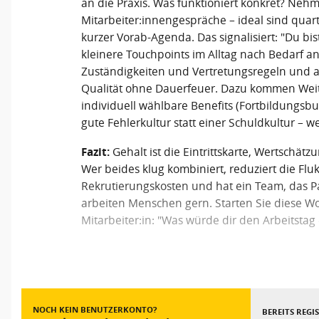
an die Praxis. Was funktioniert konkret? Nehm
Mitarbeiter:innengespräche – ideal sind quar
kurzer Vorab-Agenda. Das signalisiert: "Du bi
kleinere Touchpoints im Alltag nach Bedarf 
Zuständigkeiten und Vertretungsregeln und a
Qualität ohne Dauerfeuer. Dazu kommen Weite
individuell wählbare Benefits (Fortbildungsbud
gute Fehlerkultur statt einer Schuldkultur – we
Fazit:
Gehalt ist die Eintrittskarte, Wertschät
Wer beides klug kombiniert, reduziert die Fluk
Rekrutierungskosten und hat ein Team, das Pat
arbeiten Menschen gern. Starten Sie diese Wo
Mitarbeiter:in: "Was würde dir den Arbeitstag 
Vorheriger Beitrag
NOCH KEIN BENUTZERKONTO?
BEREITS REGI