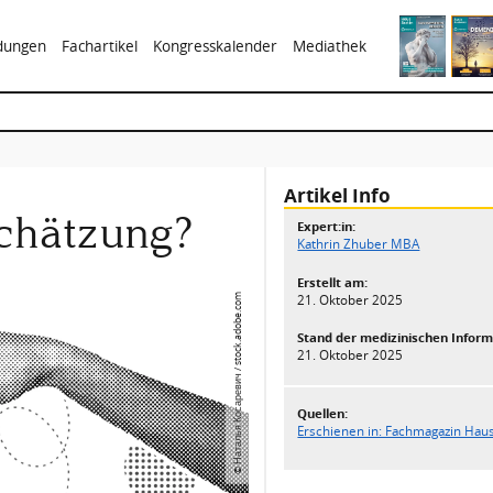
ldungen
Fachartikel
Kongresskalender
Mediathek
Artikel Info
chätzung?
Expert:in:
Kathrin Zhuber MBA
Erstellt am:
21. Oktober 2025
© Наталья Косаревич / stock.adobe.com
Stand der medizinischen Inform
21. Oktober 2025
Quellen:
Erschienen in: Fachmagazin Haus