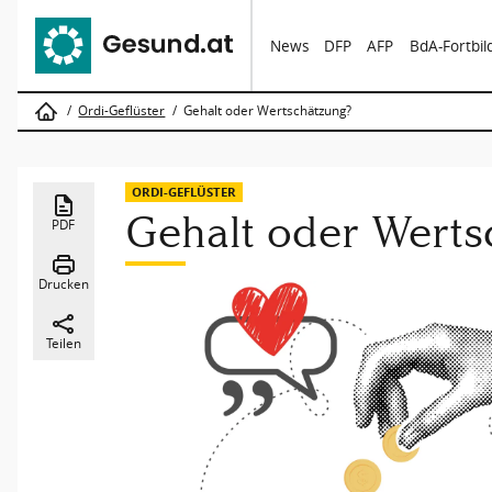
News
DFP
AFP
BdA-Fortbi
Ordi-Geflüster
Gehalt oder Wertschätzung?
ORDI-GEFLÜSTER
Gehalt oder Werts
PDF
Drucken
Teilen