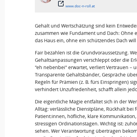
www.doc-n-roll.at
Gehalt und Wertschätzung sind kein Entweder
zusammen wie Fundament und Dach: Ohne ein
das Haus ein, ohne ein schützendes Dach wil
Fair bezahlen ist die Grundvoraussetzung. Wer
Gehaltsanpassungen verschleppt oder die Er
"eh nebenbei" erwartet, verliert Vertrauen – 
Transparente Gehaltsbänder, Gespräche über
Regeln für Prämien (z. B. fürs Einspringen) si
verhindert Unzufriedenheit, schafft allein je
Die eigentliche Magie entfaltet sich in der Wer
Alltag: verlässliche Dienstpläne, Rückhalt bei
Patient:innen, höfliche, klare Kommunikation,
stressigen Ordinationstagen. Wichtig ist: zuh
sehen. Wer Verantwortung übertragen bekomm