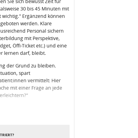
en Sie sich bewusst Zeit für
talsweise 30 bis 45 Minuten mit
st wichtig." Ergänzend können
angeboten werden. Klare
usreichend Personal sichern
rbildung mit Perspektive,
get, Öffi-Ticket etc.) und eine
r lernen darf, bleibt.
zung der Grund zu bleiben.
tuation, spart
ient:innen vermittelt: Hier
che mit einer Frage an jede
erleichtern?"
Nächster Beitrag
STRIERT?