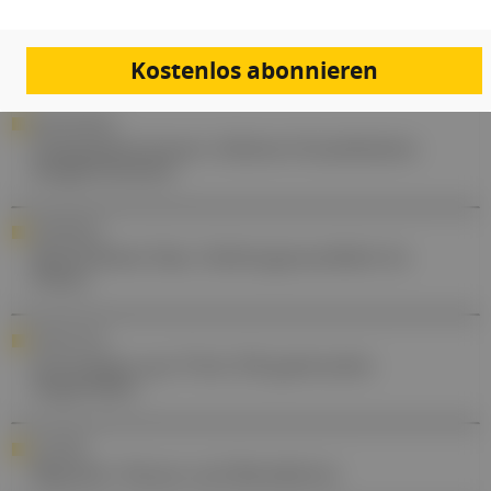
Gesund.at entdecken
Kostenlos abonnieren
RARE DISEASES
Gastpatient:innen: Seltene Krankheiten
ausgenommen
AWARENESS
World Brain Day: Gehirngesundheit im
Fokus
FORSCHUNG
Innovation aus Tirol: 3D-gedruckte
Augenlider
SCHMERZ
Migräne: Neues und Bewährtes