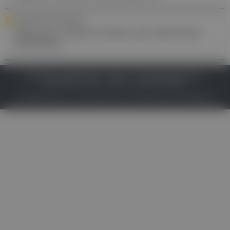
ARZNEIMITTELSICHERHEIT
Valproat: Unklare Evidenz bei väterlicher
Exposition
IMPRESSUM
DATENSCHUTZ
BAFG
NUTZUNGSBEDINGUNGEN
MEDIADATEN & TARIFE
PRESSE
ZWECKE ANZEIGEN
© 2026
Gesund.at
– All rights reserved – Patientenwissen:
MeinMed.at