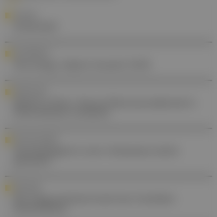
LEITLINIE
Schwindel
NACHBERICHT
Neurology Alpine Summit 2026
FORSCHUNG
MedUni Wien: Neues Phytocannabinoid in
Duftveilchen entdeckt
NACHHALTIGKEIT
Nachhaltigkeit in der Ordination leicht
gemacht
UROLOGIE
Die diagnostische Kraft der Erektilen
Dysfunktion