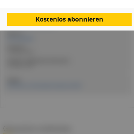
Artikel Info
Kostenlos abonnieren
Redakteur:in:
Laura Elisabeth Schnetzer BA
Expert:in:
Dr.in Iveta Blang
Erstellt am:
9. Oktober 2025
Stand der medizinischen Information:
9. Oktober 2025
Quellen:
Erschienen in: Fachmagazin Hausärzt:in 09/25
Gesund.at entdecken