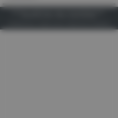
IMPRESSUM
DATENSCHUTZ
BAFG
NUTZUNGSBEDINGUNGEN
MEDIADATEN & TARIFE
PRESSE
ZWECKE ANZEIGEN
© 2026
Gesund.at
– All rights reserved – Patientenwissen:
MeinMed.at