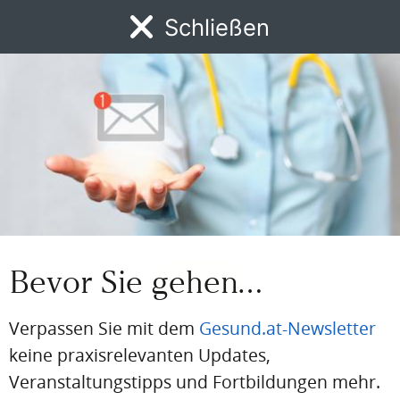
Schließen
Einloggen
MENÜ
News
DFP
AFP
BdA-Fortbildungen
Fachartikel
Kongresskale
Email
Passwort
Passwort vergessen
Eingeloggt bleiben
Bevor Sie gehen…
Verpassen Sie mit dem
Gesund.at-Newsletter
keine praxisrelevanten Updates,
PDF
Drucken
Teilen
Veranstaltungstipps und Fortbildungen mehr.