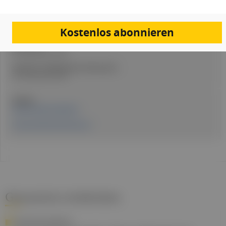
Artikel Info
Autor:in:
Kostenlos abonnieren
Redaktion
Erstellt am:
25. November 2025
Stand der medizinischen Information:
25. November 2025
Quellen:
Pressemeldung MedUni
Pressemeldung Ministerium
Gesund.at entdecken
WUNDMANAGEMENT