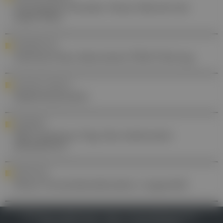
Chronische Wunden: Neuer Bericht der
Stadt Wien
STANDESPOLITIK
Andreas Huss übernimmt ÖGK-Führung
YOUR DAILY DOSE OF ...
Diphenhydramin
AWARENESS
Welt-Autismus-Tag: Das Anderssein
akzeptieren
FORSCHUNG
Neuer Fersenbeindistraktor vorgestellt
IMPRESSUM
DATENSCHUTZ
BAFG
NUTZUNGSBEDINGUNGEN