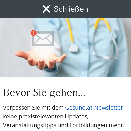
Einloggen
Schließen
MENÜ
Email
News
DFP
AFP
BdA-Fortbildungen
Fachartikel
Kongresskale
Passwort
Passwort vergessen
Eingeloggt bleiben
Bevor Sie gehen…
Verpassen Sie mit dem
Gesund.at-Newsletter
keine praxisrelevanten Updates,
PDF
Drucken
Teilen
Veranstaltungstipps und Fortbildungen mehr.