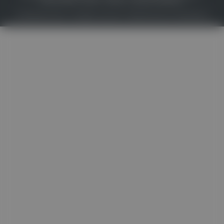
MEDIADATEN & TARIFE
PRESSE
ZWECKE ANZEIGEN
© 2026
Gesund.at
– All rights reserved – Patientenwissen:
MeinMed.at