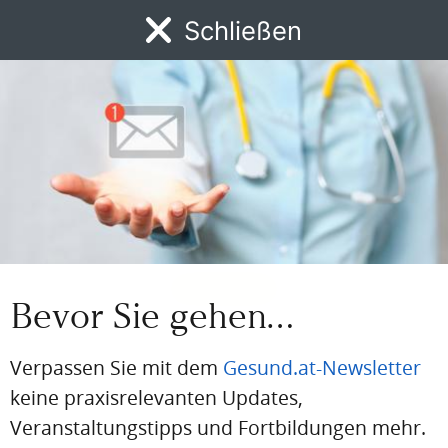
Einloggen
Schließen
MENÜ
Email
News
DFP
AFP
BdA-Fortbildungen
Fachartikel
Kongresskale
Passwort
Passwort vergessen
Eingeloggt bleiben
Bevor Sie gehen…
Verpassen Sie mit dem
Gesund.at-Newsletter
keine praxisrelevanten Updates,
PDF
Drucken
Teilen
Veranstaltungstipps und Fortbildungen mehr.