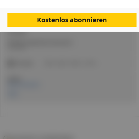
Artikel Info
Autor:in:
Kostenlos abonnieren
Redaktion
Erstellt am:
2. Juli 2025
Stand der medizinischen Information:
2. Juli 2025
ICD-Codes:
K76.0
E66
K75.81
K74.2
Quellen:
Med Uni Innsbruck
Studie
Gesund.at entdecken