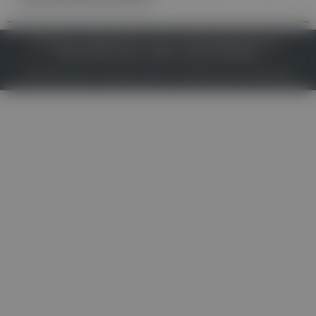
IMPRESSUM
DATENSCHUTZ
BAFG
NUTZUNGSBEDINGUNGEN
MEDIADATEN & TARIFE
PRESSE
ZWECKE ANZEIGEN
© 2026
Gesund.at
– All rights reserved – Patientenwissen:
MeinMed.at