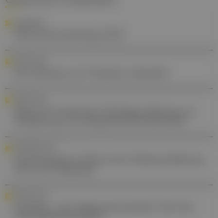
AWARENESS
Welttuberkulosetag 2026
FORSCHUNG
Drei Monate mit Titanherz überlebt
FORSCHUNG
Med Uni Innsbruck: Wichtiger Beitrag zur
Aufklärung von Hepatitis-B-Infektionen
STANDESPOLITIK
Ärztemangel in Österreich: Basisausbildung
wird zum Nadelöhr
STAFAM 2025
Familien- und Allgemeinmedizin: Kitt des
Gesundheitssystems