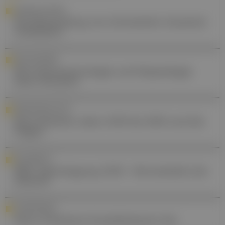
GUIDELINE-UPDATE
Die Behandlung von chronischer Insomnie
verbessern
JUBILÄUMSSERIE
Die Gastroenterologie und Hepatologie
einst und jetzt
MEDIZINGESCHICHTE
Die kritischen Jahre 1930 bis 1960 und die
Folgen
NACHBERICHT
ÖKG Jahrestagung 2026 - Herzmedizin der
Zukunft
HYPERHIDROSE
Wenn Schwitzen Krankheitswert hat