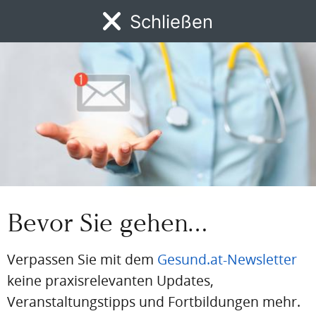
Einloggen
Schließen
Email
MENÜ
News
DFP
AFP
BdA-Fortbildungen
Fachartikel
Kongresskale
Passwort
Passwort vergessen
Eingeloggt bleiben
Bevor Sie gehen…
Verpassen Sie mit dem
Gesund.at-Newsletter
PDF
Drucken
Teilen
keine praxisrelevanten Updates,
Veranstaltungstipps und Fortbildungen mehr.
Artikel Info