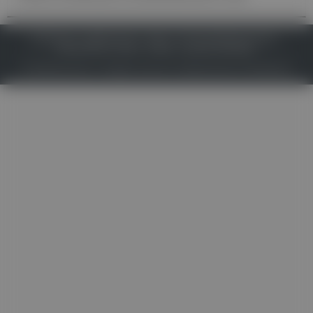
IMPRESSUM
DATENSCHUTZ
BAFG
NUTZUNGSBEDINGUNGEN
MEDIADATEN & TARIFE
PRESSE
ZWECKE ANZEIGEN
© 2026
Gesund.at
– All rights reserved – Patientenwissen:
MeinMed.at