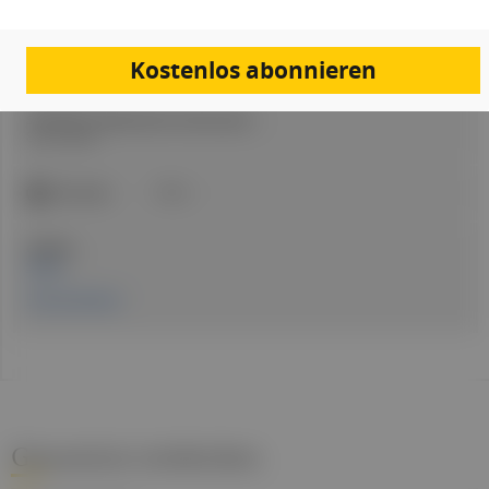
Autor:in:
Redaktion
Kostenlos abonnieren
Erstellt am:
8. Juni 2026
Stand der medizinischen Information:
8. Juni 2026
ICD-Code:
F95.2
Quellen:
Studie
Pressemeldung
Gesund.at entdecken