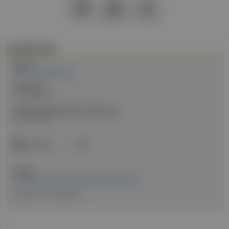
PDF
Drucken
Teilen
Artikel Info
Autor:in:
MR Dr. Peter Sigmund
Erstellt am:
24. März 2026
Stand der medizinischen Information:
24. März 2026
ICD-Code:
N39.0
Quellen:
Erschienen in: Fachmagazin Hausärztin 03/26
Literatur beim Verfasser