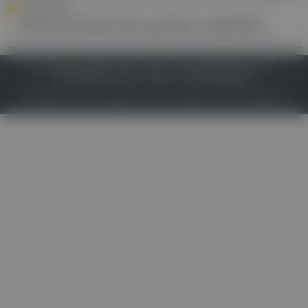
ÖSOPHAGITIS
Schluckbeschwerden gehören abgeklärt
IMPRESSUM
DATENSCHUTZ
BAFG
NUTZUNGSBEDINGUNGEN
MEDIADATEN & TARIFE
PRESSE
ZWECKE ANZEIGEN
© 2026
Gesund.at
– All rights reserved – Patientenwissen:
MeinMed.at