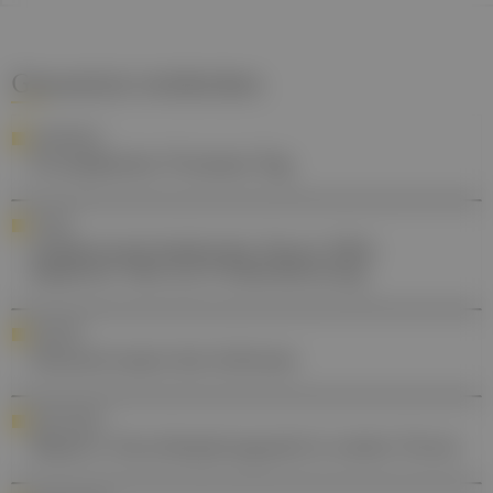
Gesund.at entdecken
AWARENESS
Europäischer Prostata-Tag
STUDIE
Gebärmutterhalskrebs: Neuer DNA-
basierter Test zur Früherkennung
GELENKE
Gesund essen bei Arthrose
IMPFUNGEN
Masern: Durchimpfungsziel in weiter Ferne