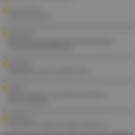
MIGRATIONSMEDIZIN
Infektionsrisiko?
STANDESPOLITIK
Klinisch-psychologische Behandlungen
werden Kassenleistung
NACHBERICHT
Highlights des EuroPCR 2026
RESILIENZ
Die Kompetenz, gestärkt aus Krisen
hervorzugehen
STANDESPOLITIK
Hepatitis A: Zahlen steigen massiv an