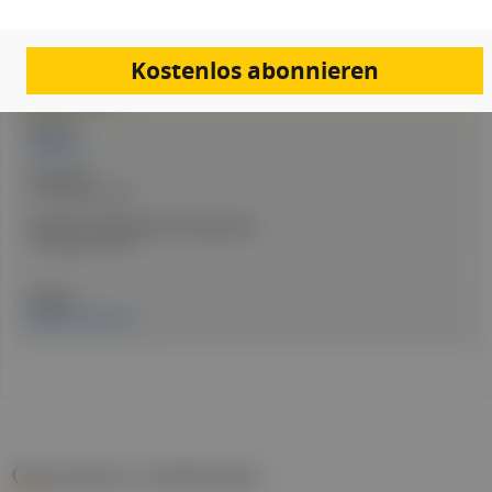
PDF
Drucken
Teilen
Kostenlos abonnieren
Artikel Info
Autor:in:
Redaktion
Erstellt am:
14. Oktober 2025
Stand der medizinischen Information:
14. Oktober 2025
Quellen:
MedUni Innsbruck
Gesund.at entdecken