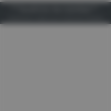
IMPRESSUM
DATENSCHUTZ
BAFG
NUTZUNGSBEDINGUNGEN
MEDIADATEN & TARIFE
PRESSE
ZWECKE ANZEIGEN
© 2026
Gesund.at
– All rights reserved – Patientenwissen:
MeinMed.at