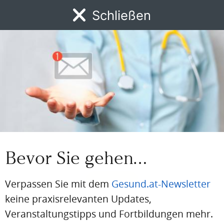
Schließen
BEREITS REGISTRIERT?
Loggen Sie sich hier ein
MENÜ
Einloggen
News
DFP
AFP
BdA-Fortbildungen
Fachartikel
Kongresskale
Email
Passwort
Passwort vergessen
Bevor Sie gehen…
Eingeloggt bleiben
Verpassen Sie mit dem
Gesund.at-Newsletter
keine praxisrelevanten Updates,
Veranstaltungstipps und Fortbildungen mehr.