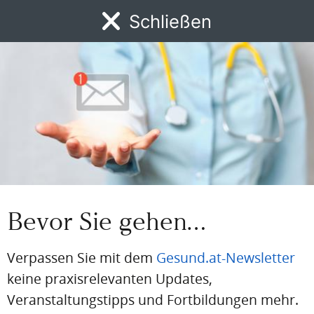
Schließen
BEREITS REGISTRIERT?
MENÜ
Loggen Sie sich hier ein
News
DFP
AFP
BdA-Fortbildungen
Fachartikel
Kongresskale
Einloggen
Email
Passwort
Bevor Sie gehen…
Passwort vergessen
Eingeloggt bleiben
Verpassen Sie mit dem
Gesund.at-Newsletter
keine praxisrelevanten Updates,
Veranstaltungstipps und Fortbildungen mehr.