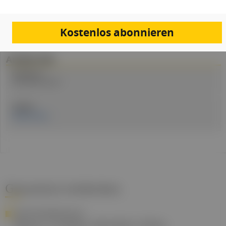
PDF
Drucken
Teilen
Kostenlos abonnieren
Artikel Info
Erstellt am:
26. Februar 2024
Quellen:
MedUni Wien
Gesund.at entdecken
INFEKTIONSERKRANKUNG
Masern: Erhöhte Aktivität in Wien