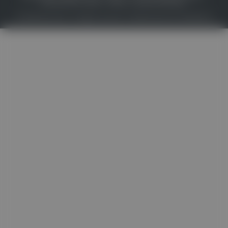
MEDIADATEN & TARIFE
PRESSE
ZWECKE ANZEIGEN
© 2026
Gesund.at
– All rights reserved – Patientenwissen:
MeinMed.at