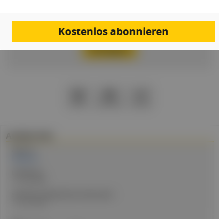
Passwort vergessen
Kostenlos abonnieren
Eingeloggt bleiben
PDF
Drucken
Teilen
Artikel Info
Autor:in:
Redaktion
Erstellt am:
11. Juni 2026
Stand der medizinischen Information:
11. Juni 2026