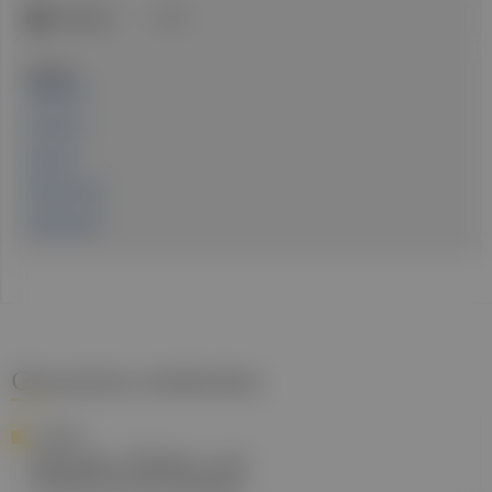
ICD-Code:
N18
Quellen:
FIND-CKD
FIND-CKD
INFINITY
FIDELIO-DKD
FIGARO-DKD
Gesund.at entdecken
ALLERGIE
Allergien: Risiken und
Präventionsstrategien