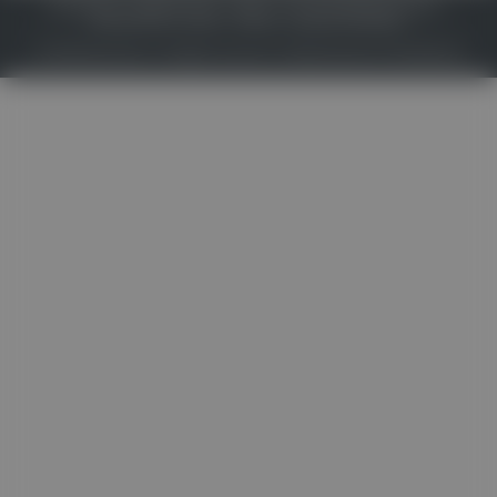
IMPRESSUM
DATENSCHUTZ
BAFG
NUTZUNGSBEDINGUNGEN
MEDIADATEN & TARIFE
PRESSE
ZWECKE ANZEIGEN
© 2026
Gesund.at
– All rights reserved – Patientenwissen:
MeinMed.at