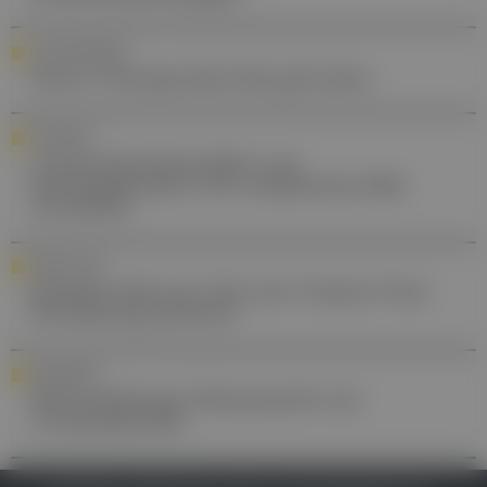
LUNGENFIBROSE
Neues Therapeutika-Ziel gefunden
INTERVIEW
Cybersicherheitsrisiken von
Herzimplantaten: Ein realistisches Bild
vermitteln
FORSCHUNG
Multiple Sklerose: Wie sich Vitamin D bei
Erkrankung auswirkt
AWARENESS
Weltmoskitotag: Klimawandel und
Virusausbrüche