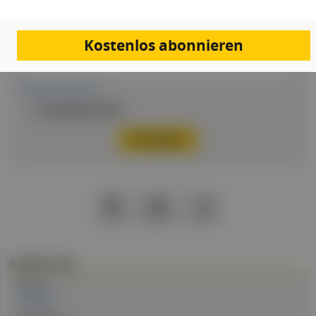
Kostenlos abonnieren
Passwort
Passwort vergessen
Eingeloggt bleiben
PDF
Drucken
Teilen
Artikel Info
Autor:in:
Redaktion