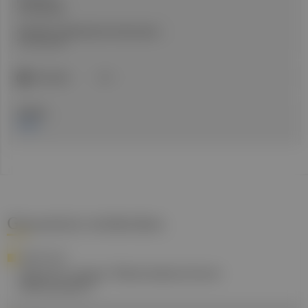
Erstellt am:
22. Mai 2026
Stand der medizinischen Information:
22. Mai 2026
ICD-Code:
K21
Quellen:
Studie
Gesund.at entdecken
FORSCHUNG
Digoxin gegen Mammakarzinom-
Metastasen?