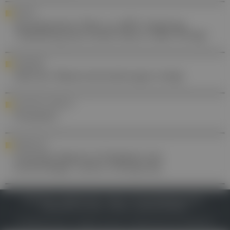
POLITIK
Ärztekammer Wien zu HPV-Impfung:
"Anhebung des Gratis-Alters voller Erfolg"
VORSORGE
Zahl der Masernerkrankungen steigt
YOUR DAILY DOSE OF ...
Fluoxetin
PERSONALIA
Christian Marth ist Präsident der
Gynecologic Cancer Intergroup
IMPRESSUM
DATENSCHUTZ
BAFG
NUTZUNGSBEDINGUNGEN
MEDIADATEN & TARIFE
PRESSE
ZWECKE ANZEIGEN
© 2026
Gesund.at
– All rights reserved – Patientenwissen:
MeinMed.at