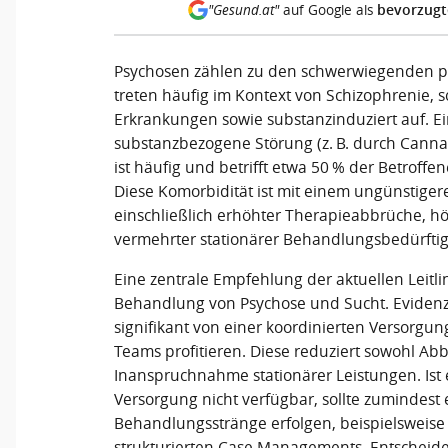
bevorzugt
"Gesund.at"
auf Google als
Psychosen zählen zu den schwerwiegenden p
treten häufig im Kontext von Schizophrenie, s
Erkrankungen sowie substanzinduziert auf. Ei
substanzbezogene Störung (z. B. durch Cannab
ist häufig und betrifft etwa 50 % der Betroffe
Diese Komorbidität ist mit einem ungünstigere
einschließlich erhöhter Therapieabbrüche, h
vermehrter stationärer Behandlungsbedürftig
Eine zentrale Empfehlung der aktuellen Leitlini
Behandlung von Psychose und Sucht. Evidenz 
signifikant von einer koordinierten Versorgun
Teams profitieren. Diese reduziert sowohl Ab
Inanspruchnahme stationärer Leistungen. Ist e
Versorgung nicht verfügbar, sollte zumindes
Behandlungsstränge erfolgen, beispielsweis
strukturierten Case Managements. Entscheide