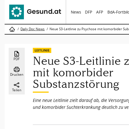
News
DFP
AFP
BdA-Fortbi
Daily Doc News
Neue S3-Leitlinie zu Psychose mit komorbider Sub
LEITLINIE
Neue S3-Leitlinie
PDF
mit komorbider
Drucken
Substanzstörung
Teilen
Eine neue Leitlinie zielt darauf ab, die Versor
und komorbider Suchterkrankung deutlich zu ve