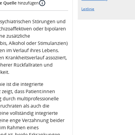
e Quelle
hinzufügen
Leitlinie
sychiatrischen Störungen und
chizoaffektiven oder bipolaren
ne zusätzliche
is, Alkohol oder Stimulanzien)
nen im Verlauf ihres Lebens.
n Krankheitsverlauf assoziiert,
öherer Rückfallraten und
keit.
e ist die integrierte
zeigt, dass Patient:innen
g durch multiprofessionelle
bruchraten als auch die
ine vollständig integrierte
t eine enge Verzahnung beider
e im Rahmen eines
nd ist, beide Erkrankungen