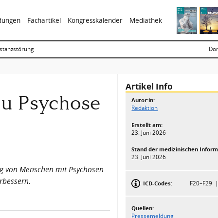
ldungen
Fachartikel
Kongresskalender
Mediathek
stanzstörung
Don
Artikel Info
 zu Psychose
Autor:in:
Redaktion
Erstellt am:
23. Juni 2026
Stand der medizinischen Inform
23. Juni 2026
gung von Menschen mit Psychosen
rbessern.
ICD-Codes:
F20–F29
Quellen:
Pressemeldung