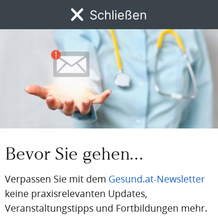
Eingeloggt bleiben
Schließen
MENÜ
News
DFP
AFP
BdA-Fortbildungen
Fachartikel
Kongresskale
PDF
Drucken
Teilen
Artikel Info
Autor:in:
Redaktion
Bevor Sie gehen…
Erstellt am:
8. Juli 2025
Stand der medizinischen Information:
Verpassen Sie mit dem
Gesund.at-Newsletter
8. Juli 2025
keine praxisrelevanten Updates,
ICD-Code:
I47-I50
Veranstaltungstipps und Fortbildungen mehr.