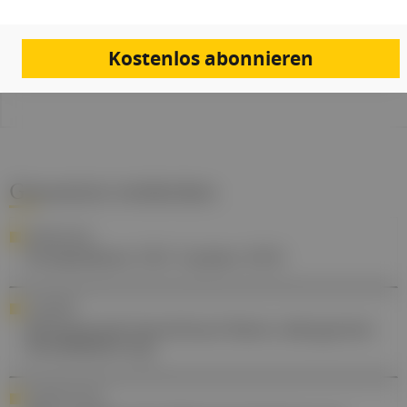
Quellen:
MedUni Wien
Kostenlos abonnieren
Studie
Gesund.at entdecken
KARDIOLOGIE
Dyslipidämie: ESC-Update 2025
ALLERGIEN
Klimawandel beeinflusst Raten allergischer
Sensibilisierung
AUSZEICHNUNG