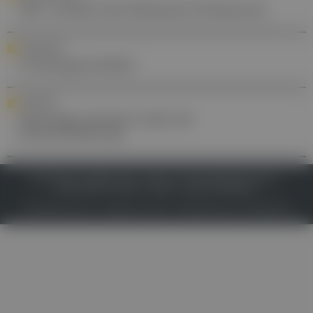
JKU verleiht fünf Klinische Professuren
AWARENESS
Frauengesundheit
UMFRAGE
Feiertage stressen mehr als
Steuererklärung
IMPRESSUM
DATENSCHUTZ
BAFG
NUTZUNGSBEDINGUNGEN
MEDIADATEN & TARIFE
PRESSE
ZWECKE ANZEIGEN
© 2026
Gesund.at
– All rights reserved – Patientenwissen:
MeinMed.at