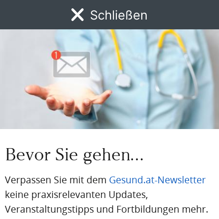
Schließen
BEREITS REGISTRIERT?
Loggen Sie sich hier ein
MENÜ
Einloggen
News
DFP
AFP
BdA-Fortbildungen
Fachartikel
Kongresskale
Email
Passwort
Passwort vergessen
Bevor Sie gehen…
Eingeloggt bleiben
Verpassen Sie mit dem
Gesund.at-Newsletter
keine praxisrelevanten Updates,
Veranstaltungstipps und Fortbildungen mehr.