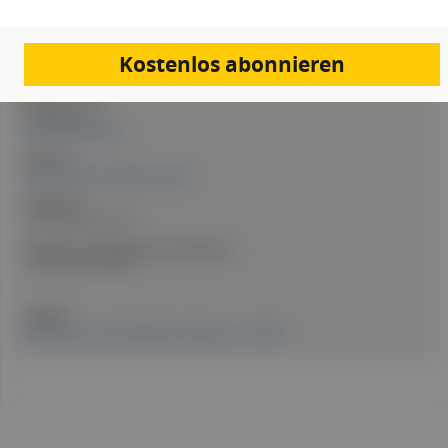
PDF
Drucken
Teilen
Kostenlos abonnieren
Artikel Info
Redakteur:in:
Anna Schuster BSc
Expert:in:
Univ.-Prof. Dr. Stefan M. Schulz
Erstellt am:
19. November 2024
Stand der medizinischen Information:
18. November 2024
Quellen:
Erschienen in: Fachmagazin Hausärzt:in 11/2024