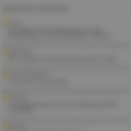
Gesund.at entdecken
LEITLINIE
Aktualisierte Empfehlungen für die
Behandlung von rheumatoider Arthritis
INFEKTIOLOGIE
RSV: Passive Immunisierung zeigt Erfolg
KÜNSTLICHE INTELLIGENZ
Erstes KI Trust Dossier
FORSCHUNG
Zusammenhang zwischen Abnehmmitteln
und AMD
GRÜNDUNG