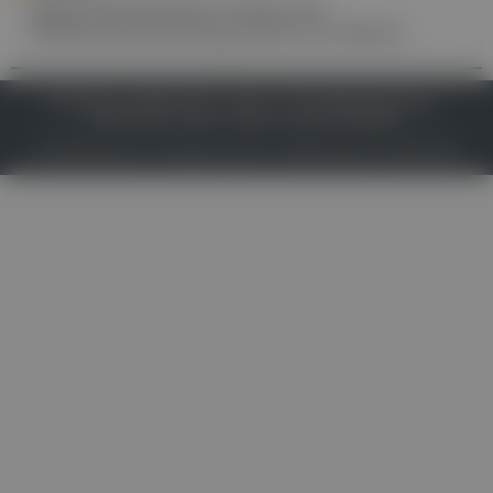
Ignaz Semmelweis Institut für
Infektionsforschung startet im Jänner
IMPRESSUM
DATENSCHUTZ
BAFG
NUTZUNGSBEDINGUNGEN
MEDIADATEN & TARIFE
PRESSE
ZWECKE ANZEIGEN
© 2026
Gesund.at
– All rights reserved – Patientenwissen:
MeinMed.at