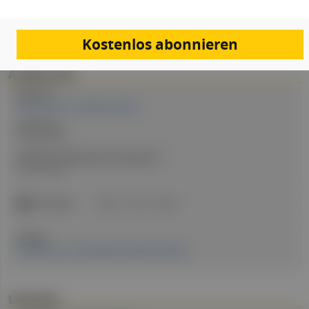
PDF
Drucken
Teilen
Kostenlos abonnieren
Artikel Info
Expert:in:
Univ.-Prof.in Dr.in Dagmar Kratky
Erstellt am:
25. Juni 2025
Stand der medizinischen Information:
24. Juni 2025
ICD-Codes:
E66. 9
E75
K76.0
Quellen:
Erschienen in: Fachmagazin Hausärzt:in 06/25
Literatur