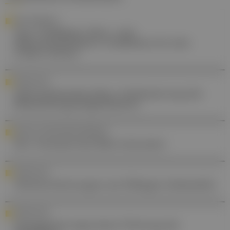
TRIO INFERNALE
Typ-2-Diabetes, Herz- und
Niereninsuffizienz: Guidelines für den
frühen Schutz
FORSCHUNG
Altersschwaches Herz: Verbesserung der
Behandlungsmöglichkeiten
NEUES AUS DEM BERUFSVERBAND
Der Vorstand des BdA informiert
FORSCHUNG
Abrissverletzungen am Ellbogen behandeln
FORSCHUNG
Semaglutid zeigt keine Wirkung bei