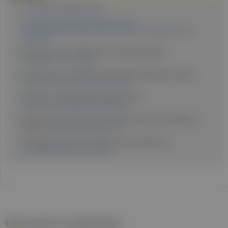
medunigraz.at/lipidhydrolyse
statistik.at/statistiken/bevoelkerung-und-
soziales/gesundheit/gesundheitsverhalten/uebergewicht-und-
adipositas
Boeckmans J et al., (2023) Liver International, 43(6),
doi.org/10.1111/liv.15567
Korbelius M et al., (2023) Trends in Molecular Medicine, 29(6),
doi.org/10.1016/j.molmed.2023.03.001
Bradic I et al., (2024) Gastro Hep Adv., 3(6),
doi.org/10.1016/j.gastha.2024.05.006
Zechner R et al., (2017) Nature Reviews Molecular Cell Biology,
18(11),
doi.org/10.1038/nrm.2017.76
Schweiger M et al., (2017) Nature Communications, 8,
doi.org/10.1038/ncomms14859
Gesund.at entdecken