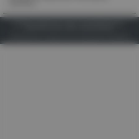
Alzheimer
IMPRESSUM
DATENSCHUTZ
BAFG
NUTZUNGSBEDINGUNGEN
MEDIADATEN & TARIFE
PRESSE
ZWECKE ANZEIGEN
© 2026
Gesund.at
– All rights reserved – Patientenwissen:
MeinMed.at