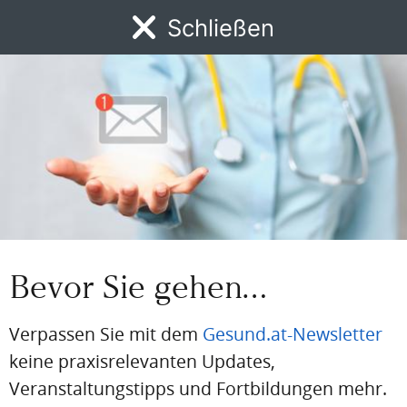
Schließen
BEREITS REGISTRIERT?
Loggen Sie sich hier ein
MENÜ
News
DFP
AFP
BdA-Fortbildungen
Fachartikel
Kongresskale
Einloggen
Email
Passwort
Bevor Sie gehen…
Passwort vergessen
Eingeloggt bleiben
Verpassen Sie mit dem
Gesund.at-Newsletter
keine praxisrelevanten Updates,
Veranstaltungstipps und Fortbildungen mehr.