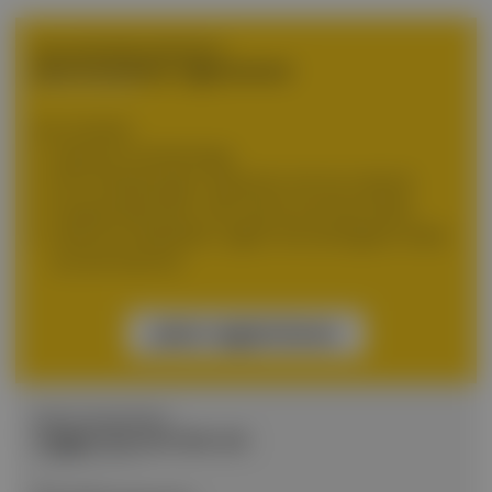
NOCH KEIN BENUTZERKONTO?
Jetzt kostenlos registrieren!
Ihre Vorteile:
Exklusive Fachbeiträge
DFP-Fortbildungen, jederzeit und von überall
Kongresskalender, alle Events auf einen Blick
Daily Doc Newsletter, täglich die wichtigsten News
aus der Branche
Jetzt registrieren
BEREITS REGISTRIERT?
Loggen Sie sich hier ein