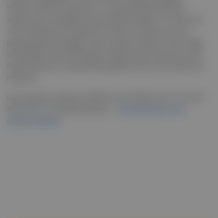
Hörhan fasste zusammen: "Im Gesundheitsbereich
stehen wir vor großen Herausforderungen. Um die zum
Teil erheblichen Probleme zu lösen, braucht es eine
gemeinsame Strategie. Das Austrian Health Forum trägt
als Plattform der führenden Expert:innen dazu bei, das
österreichische Gesundheitssystem fit für die Zukunft zu
machen."
Das nächste Austrian Health Forum findet von 22. bis 24.
Mai 2025 in Schladming statt –
Anmeldungen sind
bereits möglich
.
Vorheriger Beitrag
Nächster Beitrag