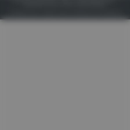
IMPRESSUM
DATENSCHUTZ
BAFG
NUTZUNGSBEDINGUNGEN
MEDIADATEN & TARIFE
PRESSE
ZWECKE ANZEIGEN
© 2026
Gesund.at
– All rights reserved – Patientenwissen:
MeinMed.at