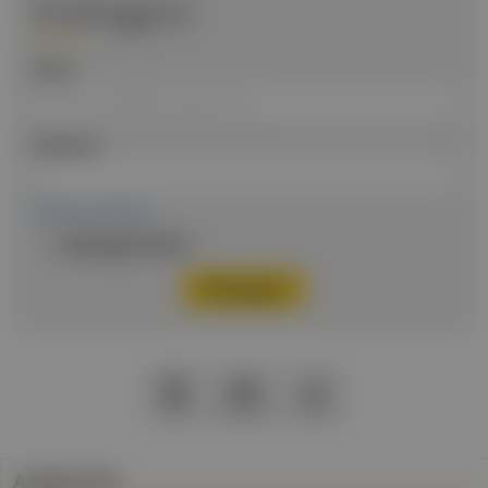
Einloggen
Email
Passwort
Passwort vergessen
Eingeloggt bleiben
PDF
Drucken
Teilen
Artikel Info