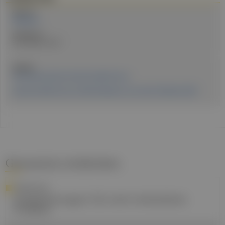
Autor:in:
Redaktion
Erstellt am:
30. Oktober 2024
Quellen:
Presseaussendung, Austrian Health Forum
Austrian Health Forum in Bad Hofgastein, 24. und 25. Oktober 2024
Gesund.at entdecken
FORSCHUNG
Schlafstörungen: Ein weit verbreitetes
Problem