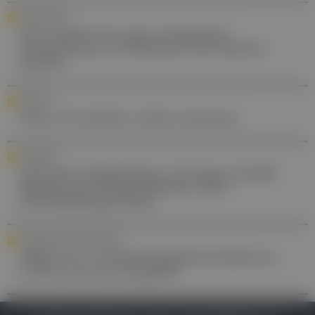
FORSCHUNG
S2e-Leitlinie für eine verbesserte
Verordnung von Melatonin bei Kindern
geplant
LEILINIE
Neue S3-Leitlinie: Lichen sclerosus
UMFRAGE
Generika & Biosimilars: Umfrage enthüllt
Skepsis und Wissenslücken unter
Gesundheitspersonal
STUDIEN EINFACH ERKLÄRT
SARS-CoV-2 stiehlt Komplementfaktoren,
um der Lyse zu entgehen