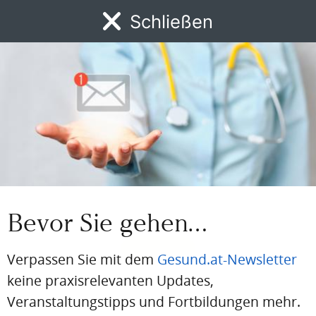
BEREITS REGISTRIERT?
Schließen
Loggen Sie sich hier ein
MENÜ
Einloggen
News
DFP
AFP
BdA-Fortbildungen
Fachartikel
Kongresskale
Email
Passwort
Passwort vergessen
Bevor Sie gehen…
Eingeloggt bleiben
Verpassen Sie mit dem
Gesund.at-Newsletter
keine praxisrelevanten Updates,
Veranstaltungstipps und Fortbildungen mehr.