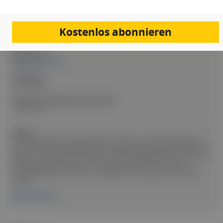
PDF
Drucken
Teilen
Kostenlos abonnieren
Artikel Info
Redakteur:in:
Natalie Mutter PhD
Erstellt am:
10. Juli 2025
Stand der medizinischen Information:
10. Juli 2025
Quellen:
Die Einträge haben naturgemäß keinen Anspruch auf Vollständigkeit. Es
wird immer der Beipackzettel jenes Präparates ausgewählt, welches die
längste Zulassung in Österreich besitzt. Die Angaben gelten aber auch für
alle anderen Medikamente mit dem Wirkstoff, sofern es sich um
wirkstoffbezogene und nicht um Angaben zu sonstigen Inhaltsstoffen
handelt.
Fachinformation