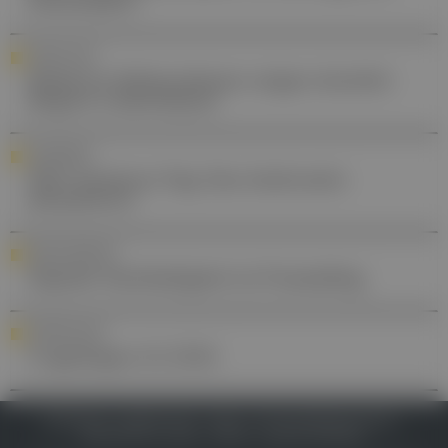
Gesundheit?
FORSCHUNG
Moderne Hüftprothesen zeigen deutlich
längere Lebensdauer
AWARENESS
Welt-Autismus-Tag: Das Anderssein
akzeptieren
DIGITALISIERUNG
Digitale Nachhaltigkeit im Praxisalltag
FORTBILDUNG
Fragebogen 01/2026
IMPRESSUM
DATENSCHUTZ
BAFG
NUTZUNGSBEDINGUNGEN
MEDIADATEN & TARIFE
PRESSE
ZWECKE ANZEIGEN