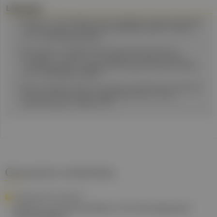
Literatur
Wallentin L, et al. Ticagrelor versus clopidogrel in patients with acute
coronary syndromes. N Engl J Med. 2009 Sep 10;361(11):1045-57.
doi: 10.1056/NEJMoa0904327
Bonaca MP, et al. PEGASUS-TIMI 54 Steering Committee and
Investigators. Long-term use of ticagrelor in patients with prior
myocardial infarction. N Engl J Med. 2015 May 7;372(19):1791-800.
doi: 10.1056/NEJMoa1500857
Doshi P. Ticagrelor doubts: inaccuracies uncovered in key studies for
AstraZeneca’s billion dollar drug BMJ 2025; 389 :r1201.doi:
https://doi.org/10.1136/bmj.r1201
Gesund.at entdecken
STUDIEN EINFACH ERKLÄRT
Koffein als Schutzfaktor für die kognitive