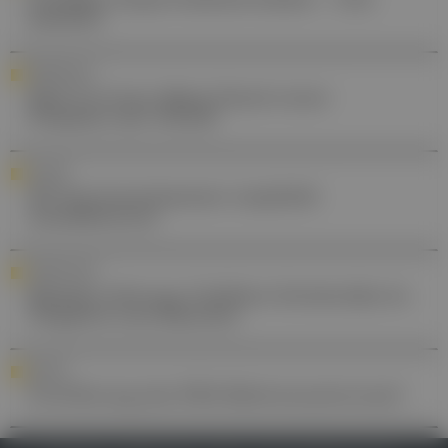
handeln!
PERSONALIA
Med Uni Graz: Mario Darok neuer
Präsident der ÖGGM
POLITIK
NÖ Ärzt:innenkammer empfiehlt
Ausfallhonorar
FORSCHUNG
Bipolare Störung: Erhöhtes Sterberisiko im
Vergleich zum Rauchen
ME/CFS
Fortführung des PAIS-Referenzzentrums?