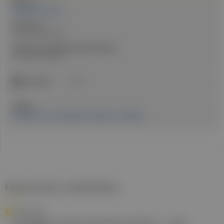
Autor:in:
Mag.a Karin Martin
Erstellt am:
5. November 2024
Stand der medizinischen Information:
4. November 2024
ICD-Code:
C61
Quellen:
Erschienen in: Fachmagazin Hausärzt:in 10/2024
Gesund.at entdecken
CASE STUDY
Familiäre Hypercholesterinämie – früh