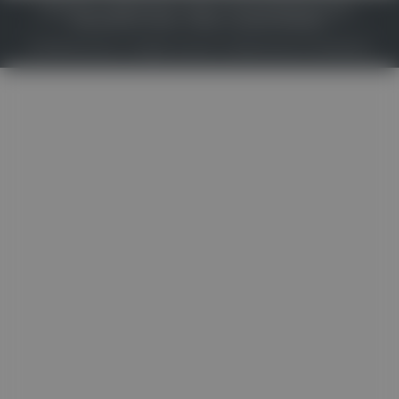
IMPRESSUM
DATENSCHUTZ
BAFG
NUTZUNGSBEDINGUNGEN
MEDIADATEN & TARIFE
PRESSE
ZWECKE ANZEIGEN
© 2026
Gesund.at
– All rights reserved – Patientenwissen:
MeinMed.at