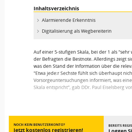
Inhaltsverzeichnis
Alarmierende Erkenntnis
Digitalisierung als Wegbereiterin
Auf einer 5-stufigen Skala, bei der 1 als "sehr 
der Befragten die Bestnote. Allerdings zeigt s
was den Stand der Information über die rele
"Etwa jede:r Sechste fühlt sich überhaupt nic
Vorsorgeuntersuchungen informiert, was einer
Skala entspricht", gab DDr. Paul Eiselsberg v
Vorheriger Beitrag
NOCH KEIN BENUTZERKONTO?
BEREITS REGI
Jetzt kostenlos registrieren!
Loggen Si