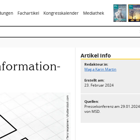
ldungen
Fachartikel
Kongresskalender
Mediathek
Artikel Info
formation-
Redakteur:in:
Mag.a Karin Martin
Erstellt am:
23. Februar 2024
© Tero Vesalainen / shutterstock.com
Quellen:
Pressekonferenz am 29.01.2024 
von MSD.