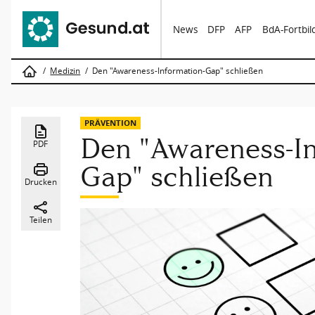
News
DFP
AFP
BdA-Fortbi
Medizin
Den "Awareness-Information-Gap" schließen
PRÄVENTION
Den "Awareness-In
PDF
Gap" schließen
Drucken
Teilen