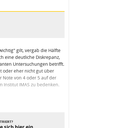
wichtig" gilt, vergab die Hälfte
ich eine deutliche Diskrepanz,
vanten Untersuchungen betrifft.
ht oder eher nicht gut über
 Note von 4 oder 5 auf der
om Institut IMAS zu bedenken.
Nächster Beitrag
STRIERT?
e sich hier ein