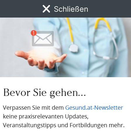
Schließen
Jetzt registrieren
MENÜ
News
DFP
AFP
BdA-Fortbildungen
Fachartikel
Kongresskale
BEREITS REGISTRIERT?
Loggen Sie sich hier ein
Einloggen
Email
Bevor Sie gehen…
Passwort
Verpassen Sie mit dem
Gesund.at-Newsletter
keine praxisrelevanten Updates,
Passwort vergessen
Veranstaltungstipps und Fortbildungen mehr.
Eingeloggt bleiben