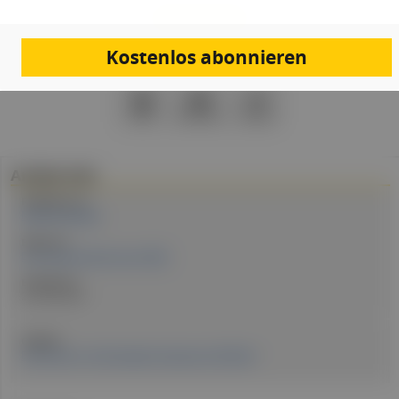
Kostenlos abonnieren
PDF
Drucken
Teilen
Artikel Info
Redakteur:in:
Margit Koudelka
Expert:in:
Dr.in Brigitte Obermayer MBA
Erstellt am:
29. Mai 2024
Quellen:
Erschienen in: Fachmagazin Hausärzt:in 05/2024