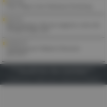
NEUROLOGIE
Neue Wege in der Parkinson-Forschung
FORSCHUNG
Mitochondrien: Wie sie reagieren, wenn die
Energie knapp wird
STANDESPOLITIK
Deckelung der Wahlarzt-Honorare
gefordert
IMPRESSUM
DATENSCHUTZ
BAFG
NUTZUNGSBEDINGUNGEN
MEDIADATEN & TARIFE
PRESSE
ZWECKE ANZEIGEN
© 2026
Gesund.at
– All rights reserved – Patientenwissen:
MeinMed.at