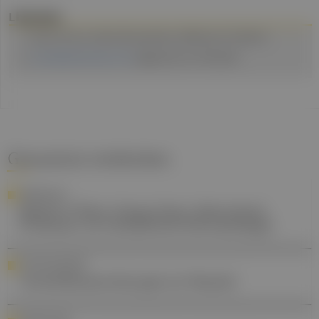
Literatur
Renner R et al., J Dtsch Dermatol Ges. 2009 Nov;7(11):953-61.
arzneipflanzenlexikon.info
, abgerufen am 10.04.2024.
Gesund.at entdecken
PERSONALIA
MedUni Wien: Georg Stary übernimmt
Professur im Fachbereich Dermatologie
POSITIONSPAPIER
Vorhofflimmertherapie im Wandel