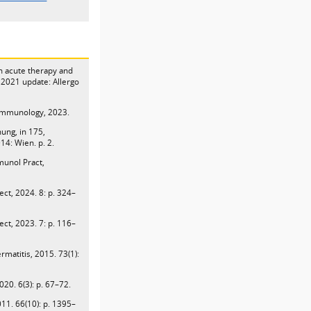
 on acute therapy and
2021 update: Allergo
& Immunology, 2023.
ung, in 175,
014: Wien. p. 2.
Immunol Pract,
lect, 2024. 8: p. 324–
lect, 2023. 7: p. 116–
rmatitis, 2015. 73(1):
2020. 6(3): p. 67–72.
011. 66(10): p. 1395–