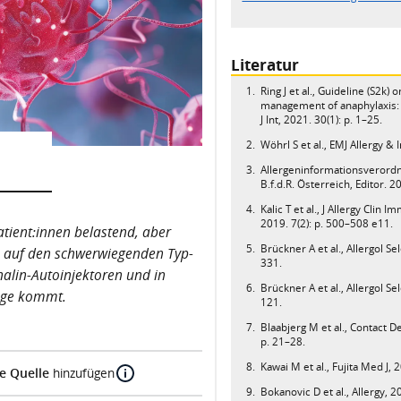
Literatur
Ring J et al., Guideline (S2k)
management of anaphylaxis: 
J Int, 2021. 30(1): p. 1–25.
Wöhrl S et al., EMJ Allergy 
Allergeninformationsverordn
B.f.d.R. Österreich, Editor. 2
Kalic T et al., J Allergy Clin 
2019. 7(2): p. 500–508 e11.
atient:innen belastend, aber
Brückner A et al., Allergol Se
kus auf den schwerwiegenden Typ-
331.
nalin-Autoinjektoren und in
Brückner A et al., Allergol Se
rage kommt.
121.
Blaabjerg M et al., Contact De
p. 21–28.
Kawai M et al., Fujita Med J, 
e Quelle
hinzufügen
Bokanovic D et al., Allergy, 2