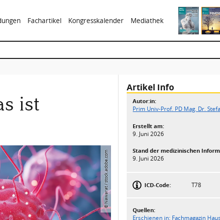
ldungen
Fachartikel
Kongresskalender
Mediathek
Artikel Info
s ist
Autor:in:
Prim Univ-Prof. PD Mag. Dr. Ste
Erstellt am:
9. Juni 2026
Stand der medizinischen Inform
© Nawarat / stock.adobe.com
9. Juni 2026
ICD-Code:
T78
Quellen:
Erschienen in: Fachmagazin Haus