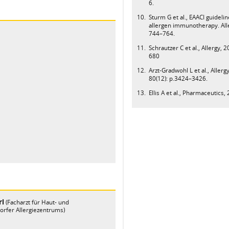
6.
Sturm G et al., EAACI guideli
allergen immunotherapy. Alle
744–764.
Schrautzer C et al., Allergy, 
680
Arzt-Gradwohl L et al., Allerg
80(12): p.3424–3426.
Ellis A et al., Pharmaceutics, 
rl
(Facharzt für Haut- und
orfer Allergiezentrums)