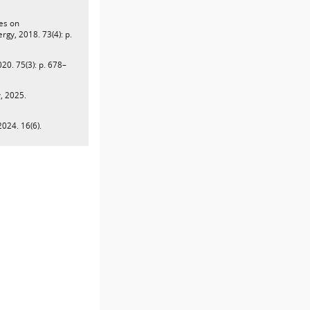
nes on
rgy, 2018. 73(4): p.
2020. 75(3): p. 678–
y, 2025.
2024. 16(6).