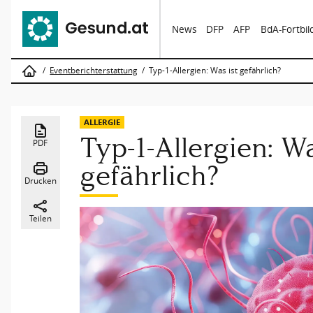
News
DFP
AFP
BdA-Fortbi
Eventberichterstattung
Typ-1-Allergien: Was ist gefährlich?
ALLERGIE
Typ-1-Allergien: Wa
PDF
gefährlich?
Drucken
Teilen