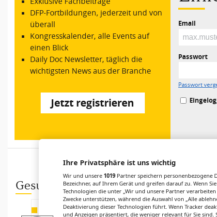
Exklusive Fachbeiträge
DFP-Fortbildungen, jederzeit und von
Email
überall
Kongresskalender, alle Events auf
einen Blick
Passwort
Daily Doc Newsletter, täglich die
wichtigsten News aus der Branche
Passwort verg
Eingelog
Jetzt registrieren
Ihre Privatsphäre ist uns wichtig
Wir und unsere
1019
Partner speichern personenbezogene Da
Gesund.at entdecken
Bezeichner, auf Ihrem Gerät und greifen darauf zu. Wenn Sie
Technologien die unter „Wir und unsere Partner verarbeiten
Zwecke unterstützen, während die Auswahl von „Alle ablehne
Deaktivierung dieser Technologien führt. Wenn Tracker deak
BILANZ DER OÖ
FORSCHUNG
GESUNDHEITSHOLDING
und Anzeigen präsentiert, die weniger relevant für Sie sind