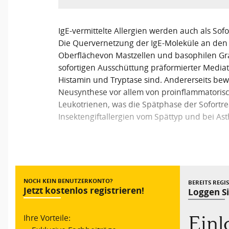
IgE-vermittelte Allergien werden auch als Sofo
Die Quervernetzung der IgE-Moleküle an den
Oberflächevon Mastzellen und basophilen Gran
sofortigen Ausschüttung präformierter Media
Histamin und Tryptase sind. Andererseits bewi
Neusynthese vor allem von proinflammatoris
Leukotrienen, was die Spätphase der Sofortr
Insektengiftallergien vom Spättyp und bei Ast
Vorheriger Beitrag
NOCH KEIN BENUTZERKONTO?
BEREITS REGI
Jetzt kostenlos registrieren!
Loggen Si
Ein
Ihre Vorteile: