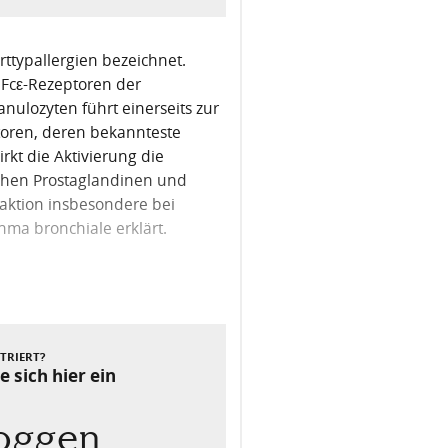
rttypallergien bezeichnet.
 Fcε-Rezeptoren der
ulozyten führt einerseits zur
toren, deren bekannteste
rkt die Aktivierung die
chen Prostaglandinen und
eaktion insbesondere bei
hma bronchiale erklärt.
Nächster Beitrag
STRIERT?
e sich hier ein
loggen