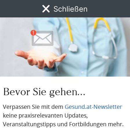
Einloggen
Schließen
MENÜ
Email
News
DFP
AFP
BdA-Fortbildungen
Fachartikel
Kongresskale
Passwort
Passwort vergessen
Eingeloggt bleiben
Bevor Sie gehen…
Verpassen Sie mit dem
Gesund.at-Newsletter
PDF
Drucken
Teilen
keine praxisrelevanten Updates,
Veranstaltungstipps und Fortbildungen mehr.