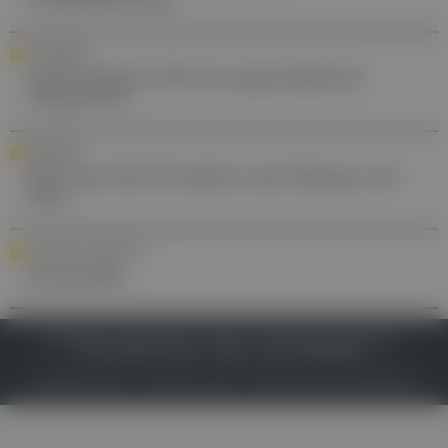
CHIRURGIE
Erste Roboter-OP mit zugeschaltetem
Teleproctor
RANKING
Die Top-Gicht-Produkte nach Menge und
Wert
YOUR DAILY DOSE OF ...
Pivmecillin
IMPRESSUM
DATENSCHUTZ
BAFG
NUTZUNGSBEDINGUNGEN
MEDIADATEN & TARIFE
PRESSE
ZWECKE ANZEIGEN
© 2026
Gesund.at
– All rights reserved – Patientenwissen:
MeinMed.at