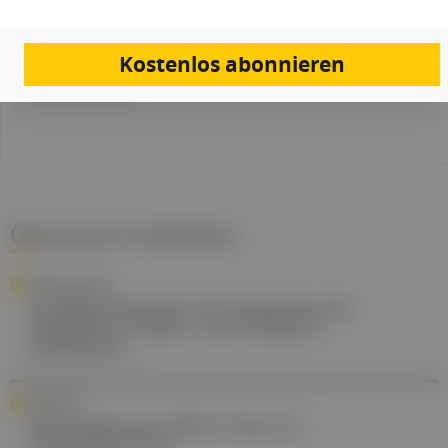
Artikel Info
Redakteur:in:
Jasmin Sucher MA
Kostenlos abonnieren
Erstellt am:
13. November 2025
Gesund.at entdecken
SPRECHSTUNDE
Gesäßschmerzen? Oft schwierig, die
Ursache zu finden und richtig zu
behandeln ...
DIAGNOSE
Eierstockkrebs: ROCA-Test zur
Früherkennung