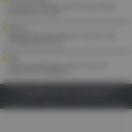
Interaktive Website zeigt Antimikrobielle
Resistenzen Europa
FORSCHUNG
Multiple Sklerose: Wie sich Vitamin D bei
Erkrankung auswirkt
VENEN
Venenerkrankungen: Dem Druck mit
Gegendruck begegnen
IMPRESSUM
DATENSCHUTZ
BAFG
NUTZUNGSBEDINGUNGEN
MEDIADATEN & TARIFE
PRESSE
ZWECKE ANZEIGEN
© 2026
Gesund.at
– All rights reserved – Patientenwissen:
MeinMed.at