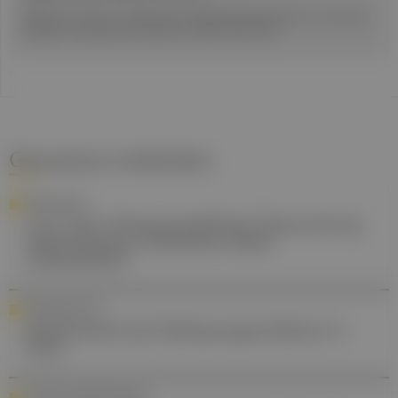
Spielman A, Caruso L, Glovinsky P, A behavioral perspective on insomnia
treatment. Psychiatr Clin North Am 1987;10:541-553.
Gesund.at entdecken
ERNÄHRUNG
Low Carb: Wissenschaftliche Überprüfung
zeigt Konsens, Definition bleibt
uneinheitlich
STANDESPOLITIK
Wiederkehrende Belegungsprobleme in
Wien
ANTIBIOTIKARESISTENZEN