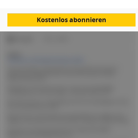
Dr.in Johanna Holzhaider
Dr. Rainer Popovic
Kostenlos abonnieren
Stand der medizinischen Information:
9. März 2026
ICD-Codes:
F51.0
G47.0
Quellen:
Erschienen in: Fachmagazin Hausärzt:in 03/26
American Academy of Sleep Medicine (Hrsg). ICSD-3 (International
Classification of Sleep Disorders). American Association of Sleep
Medicine, Darien 2014.
Heidbreder A, Chronische Insomnie – alte, neue und zukünftige
Therapieoptionen, InFo Neurologie + Psychiatrie 2023; 25 (5).
Morin MC, Insomnia – Psychological Assessment and Management. New
York, The Guilford Press 1993.
Riemann D et al., The European Insomnia Guideline: An update on the
diagnosis and treatment of insomnia 2023; J. Sleep Res. 2023;32:e14035.
S3-Leitlinie „Insomnie bei Erwachsenen“ Update 2025 (AWMF-
Registernummer 063-003) Version 2.0.