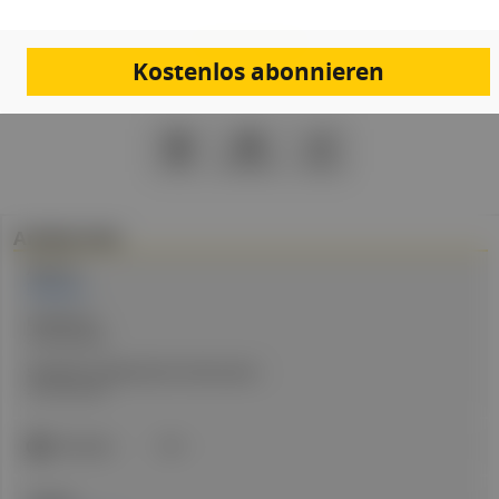
Kostenlos abonnieren
PDF
Drucken
Teilen
Artikel Info
Autor:in:
Redaktion
Erstellt am:
29. Mai 2026
Stand der medizinischen Information:
29. Mai 2026
ICD-Code:
E66