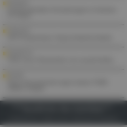
REISEMEDIZIN
Kardiovaskuläre Erkrankungen in Sommer
& Urlaub
FORTBILDUNG
DFP-Praxiswissen: Hypercholesterinämie
STANDESPOLITIK
ÖGK muss Telemedizin neu ausschreiben
IMPFSERIE
Neue Herausforderungen lassen FSME-
Zahlen steigen
IMPRESSUM
DATENSCHUTZ
BAFG
NUTZUNGSBEDINGUNGEN
MEDIADATEN & TARIFE
PRESSE
ZWECKE ANZEIGEN
© 2026
Gesund.at
– All rights reserved – Patientenwissen:
MeinMed.at