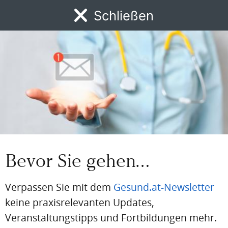
aus der Branche
Schließen
MENÜ
Jetzt registrieren
News
DFP
AFP
BdA-Fortbildungen
Fachartikel
Kongresskale
BEREITS REGISTRIERT?
Loggen Sie sich hier ein
Einloggen
Email
Bevor Sie gehen…
Passwort
Verpassen Sie mit dem
Gesund.at-Newsletter
keine praxisrelevanten Updates,
Passwort vergessen
Veranstaltungstipps und Fortbildungen mehr.
Eingeloggt bleiben