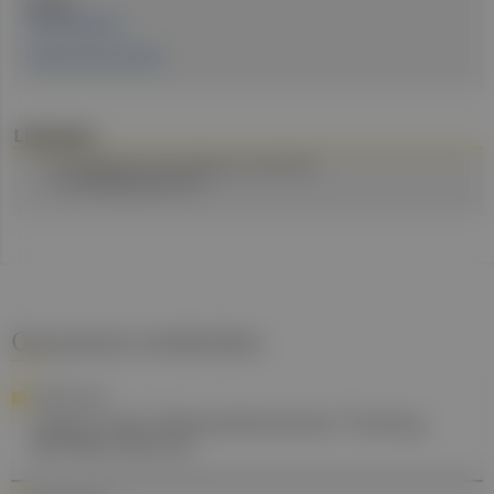
Quellen:
Pressemeldung
Experten Kommentare
Literatur
New England Journal of Medicine, 2023; DOI:
10.1056/NEJMoa2301972
Gesund.at entdecken
FORSCHUNG
Long Covid: Telemedizinisches Training
hilft Betroffenen