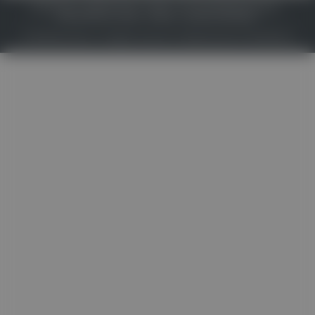
IMPRESSUM
DATENSCHUTZ
BAFG
NUTZUNGSBEDINGUNGEN
MEDIADATEN & TARIFE
PRESSE
ZWECKE ANZEIGEN
© 2026
Gesund.at
– All rights reserved – Patientenwissen:
MeinMed.at