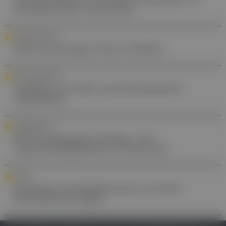
Gründer:innen unterstützt
AUSZEICHNUNG
Helmut-Sinzinger-Preis verliehen
PSYCHOSOMATIK
Jubiläum: 20 Jahre psychosomatische
Tagesklinik
FORTBILDUNG
DFP-Praxiswissen: Kinder- und
Jugendrehabilitation in Österreich
SUCHT
Komplexe Suchtphänomene und ihre
Herausforderungen