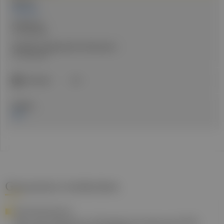
Autor:in:
Redaktion
Erstellt am:
27. Mai 2026
Stand der medizinischen Information:
27. Mai 2026
ICD-Code:
J84
Quellen:
EMA
Gesund.at entdecken
PRIMÄRVERSORGUNG
Wie die Plattform Primärversorgung PVE-