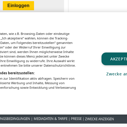
ten, wie z.B. Browsing-Daten oder eindeutige
 „Ich akzeptiere“ wählen, können die Tracking-
 Daten, um Folgendes bereitzustellen“ genannten
n“ oder der Widerruf Ihrer Einwilligung zur
tiviert sind, werden Ihnen möglicherweise Inhalte
. Sie können dieses Menü jederzeit unter Zwecke
YOUR DAILY DOSE OF ...
PERSONALIA
ARZNEIMITTE
AKZEPT
hre Einwilligung zu widerrufe. Ihre Auswahl wirkt
Azithromycin
Patrizia K.
Valproat
 entnehmen Sie bitte unserer Datenschutzrichtlinie.
Constantini-
Unklare
des bereitzustellen:
Zwecke a
Kump wird
bei väte
zur Identifikation aktiv abfragen. Speichern von
Primaria der
Exposit
alisierte Werbung und Inhalte, Messung von
Inneren Medizin
ppenforschung sowie Entwicklung und Verbesserung
1 am LKH Graz
II
UNGSBEDINGUNGEN
MEDIADATEN & TARIFE
PRESSE
ZWECKE ANZEIGEN