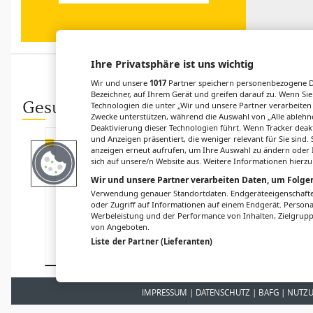
Ihre Privatsphäre ist uns wichtig
Wir und unsere
1017
Partner speichern personenbezogene Da
Bezeichner, auf Ihrem Gerät und greifen darauf zu. Wenn Sie
Gesund.at entdecken
Technologien die unter „Wir und unsere Partner verarbeiten
Zwecke unterstützen, während die Auswahl von „Alle ablehne
Deaktivierung dieser Technologien führt. Wenn Tracker deak
und Anzeigen präsentiert, die weniger relevant für Sie sind
PATIENT:INNENKOMMUNIKATION
FORSCHUNG
anzeigen erneut aufrufen, um Ihre Auswahl zu ändern oder I
Menschen mit
Konservierungs
sich auf unsere/n Website aus. Weitere Informationen hierzu
psychischer
zeit von
Wir und unsere Partner verarbeiten Daten, um Folgen
Beeinträchtigun
Organen durch
Verwendung genauer Standortdaten. Endgeräteeigenschaften 
g begegnen
neue Technik
oder Zugriff auf Informationen auf einem Endgerät. Person
verlängert
Werbeleistung und der Performance von Inhalten, Zielgru
von Angeboten.
Liste der Partner (Lieferanten)
IMPRESSUM
DATENSCHUTZ
BAFG
NUTZ