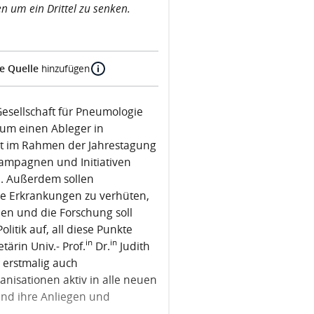
n um ein Drittel zu senken.
e Quelle
hinzufügen
 Gesellschaft für Pneumologie
 um einen Ableger in
kt im Rahmen der Jahrestagung
 Kampagnen und Initiativen
n. Außerdem sollen
he Erkrankungen zu verhüten,
den und die Forschung soll
Politik auf, all diese Punkte
in
in
ärin Univ.- Prof.
Dr.
Judith
r erstmalig auch
ganisationen aktiv in alle neuen
nd ihre Anliegen und