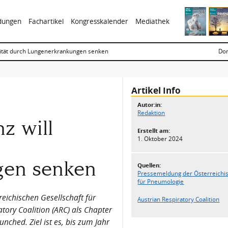
ldungen
Fachartikel
Kongresskalender
Mediathek
lität durch Lungenerkrankungen senken
Don
Artikel Info
Autor:in:
Redaktion
z will
Erstellt am:
1. Oktober 2024
gen senken
Quellen:
Pressemeldung der Österreichis
für Pneumologie
reichischen Gesellschaft für
Austrian Respiratory Coalition
tory Coalition (ARC) als Chapter
unched. Ziel ist es, bis zum Jahr