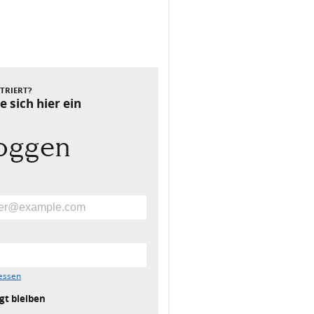
Nächster Beitrag
STRIERT?
e sich hier ein
loggen
essen
gt bleiben