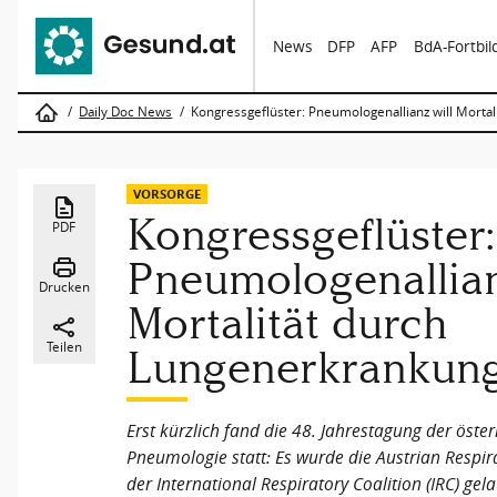
News
DFP
AFP
BdA-Fortbi
Daily Doc News
Kongressgeflüster: Pneumologenallianz will Morta
VORSORGE
Kongressgeflüster:
PDF
Pneumologenallian
Drucken
Mortalität durch
Teilen
Lungenerkrankun
Erst kürzlich fand die 48. Jahrestagung der öster
Pneumologie statt: Es wurde die Austrian Respira
der International Respiratory Coalition (IRC) gela