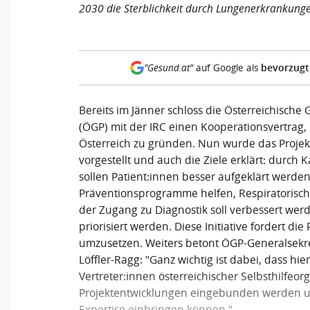
2030 die Sterblichkeit durch Lungenerkrankunge
bevorzugt
"Gesund.at"
auf Google als
Bereits im Jänner schloss die Österreichische
(ÖGP) mit der IRC einen Kooperationsvertrag,
Österreich zu gründen. Nun wurde das Proje
vorgestellt und auch die Ziele erklärt: durch
sollen Patient:innen besser aufgeklärt werde
Präventionsprogramme helfen, Respiratorisc
der Zugang zu Diagnostik soll verbessert wer
priorisiert werden. Diese Initiative fordert die 
umzusetzen. Weiters betont ÖGP-Generalsekret
Löffler-Ragg: "Ganz wichtig ist dabei, dass hie
Vertreter:innen österreichischer Selbsthilfeor
Projektentwicklungen eingebunden werden u
Expertise einbringen können."