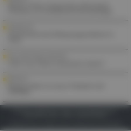
MedUni Wien: Georg Stary übernimmt
Professur im Fachbereich Dermatologie
STANDESPOLITIK
Wiederkehrende Belegungsprobleme in
Wien
SOCIAL MEDIA FRAGEN IN DER PRAXIS
Sollte man HbA1c bestimmen lassen?
PERSONALIA
Rupert Koller ist neuer Präsident der
ÖGPÄRC
IMPRESSUM
DATENSCHUTZ
BAFG
NUTZUNGSBEDINGUNGEN
MEDIADATEN & TARIFE
PRESSE
ZWECKE ANZEIGEN
© 2026
Gesund.at
– All rights reserved – Patientenwissen:
MeinMed.at