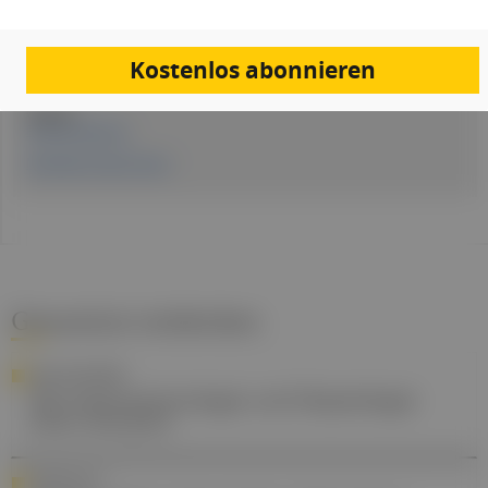
2. Juli 2026
Stand der medizinischen Information:
2. Juli 2026
Kostenlos abonnieren
Quellen:
Pressemitteilung
MeinBezirk Nachrichten
Gesund.at entdecken
JUBILÄUMSSERIE
Die Gastroenterologie und Hepatologie
einst und jetzt
PERSONALIA