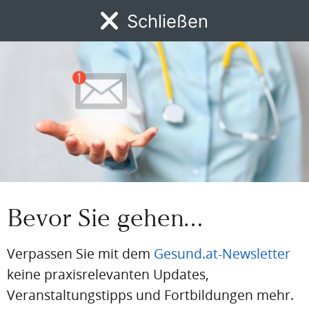
Schließen
Passwort
MENÜ
News
DFP
AFP
BdA-Fortbildungen
Fachartikel
Kongresskale
Passwort vergessen
Eingeloggt bleiben
PDF
Drucken
Teilen
Bevor Sie gehen…
Artikel Info
Verpassen Sie mit dem
Gesund.at-Newsletter
keine praxisrelevanten Updates,
Autor:in:
Redaktion
Veranstaltungstipps und Fortbildungen mehr.
Erstellt am: