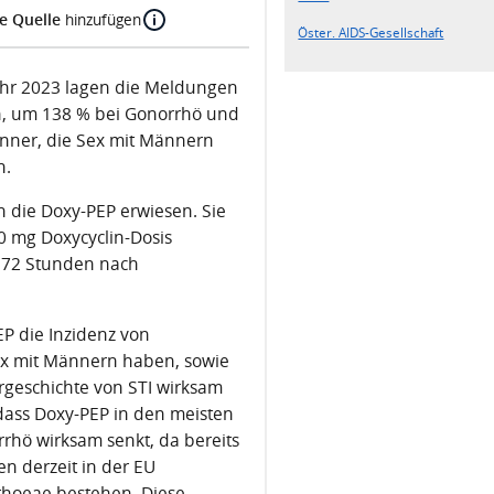
e Quelle
hinzufügen
Öster. AIDS-Gesellschaft
 Jahr 2023 lagen die Meldungen
n, um 138 % bei Gonorrhö und
nner, die Sex mit Männern
n.
ch die Doxy-PEP erwiesen. Sie
0 mg Doxycyclin-Dosis
h 72 Stunden nach
EP die Inzidenz von
ex mit Männern haben, sowie
orgeschichte von STI wirksam
, dass Doxy-PEP in den meisten
rhö wirksam senkt, da bereits
n derzeit in der EU
rhoeae bestehen. Diese