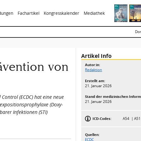
ldungen
Fachartikel
Kongresskalender
Mediathek
Don
Artikel Info
ävention von
Autor:in:
Redaktion
Erstellt am:
21. Januar 2026
 Control (ECDC) hat eine neue
Stand der medizinischen Inform
21. Januar 2026
xpositionsprophylaxe (Doxy-
barer Infektionen (STI)
ICD-Codes:
A54
A5
Quellen:
ECDC