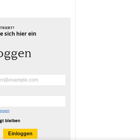
Nächster Beitrag
STRIERT?
e sich hier ein
loggen
essen
gt bleiben