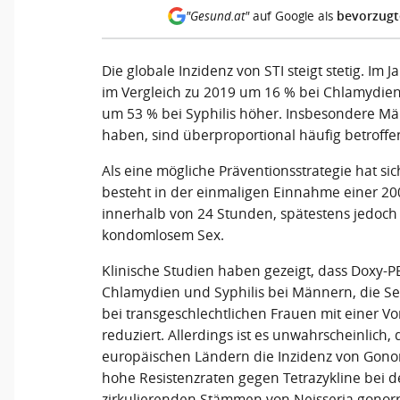
bevorzugt
"Gesund.at"
auf Google als
Die globale Inzidenz von STI steigt stetig. Im
im Vergleich zu 2019 um 16 % bei Chlamydie
um 53 % bei Syphilis höher. Insbesondere Mä
haben, sind überproportional häufig betroffe
Als eine mögliche Präventionsstrategie hat si
besteht in der einmaligen Einnahme einer 20
innerhalb von 24 Stunden, spätestens jedoc
kondomlosem Sex.
Klinische Studien haben gezeigt, dass Doxy-P
Chlamydien und Syphilis bei Männern, die S
bei transgeschlechtlichen Frauen mit einer V
reduziert. Allerdings ist es unwahrscheinlich
europäischen Ländern die Inzidenz von Gonor
hohe Resistenzraten gegen Tetrazykline bei de
zirkulierenden Stämmen von Neisseria gonor