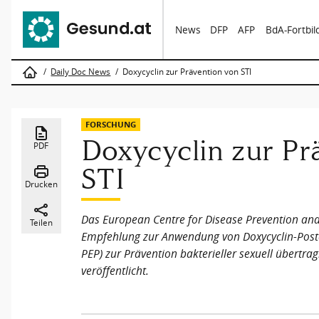
News
DFP
AFP
BdA-Fortbi
Daily Doc News
Doxycyclin zur Prävention von STI
FORSCHUNG
Doxycyclin zur Pr
PDF
STI
Drucken
Das European Centre for Disease Prevention and
Teilen
Empfehlung zur Anwendung von Doxycyclin-Poste
PEP) zur Prävention bakterieller sexuell übertrag
veröffentlicht.