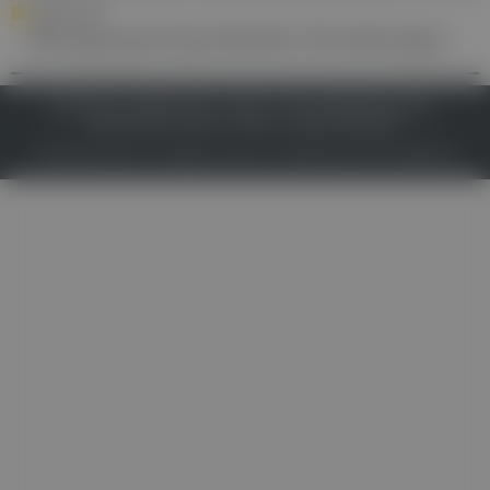
FORSCHUNG
Bewegung bei psychischen Erkrankungen
IMPRESSUM
DATENSCHUTZ
BAFG
NUTZUNGSBEDINGUNGEN
MEDIADATEN & TARIFE
PRESSE
ZWECKE ANZEIGEN
© 2026
Gesund.at
– All rights reserved – Patientenwissen:
MeinMed.at