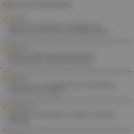
Gesund.at entdecken
ALZHEIMER
Wird neue Alzheimer-Therapie zur
Belastung für das Gesundheitswesen?
FORSCHUNG
Bessere Risikostratifizierung bei
steatotischer Lebererkrankung
FORSCHUNG
Oxytocin zur Analgesie bei Chronischen
Darmerkrankungen?
STANDESPOLITIK
Kärntens Kassenärzte streiken nächsten
Montag