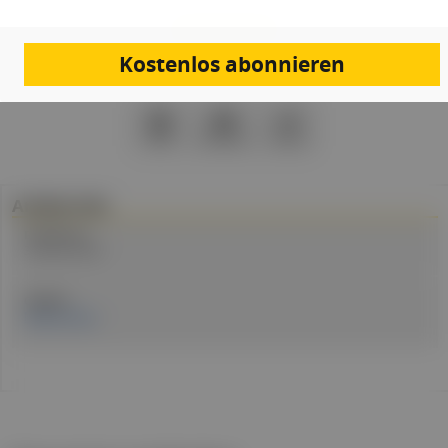
Kostenlos abonnieren
PDF
Drucken
Teilen
Artikel Info
Erstellt am:
3. Januar 2024
Quellen:
MedUni Wien