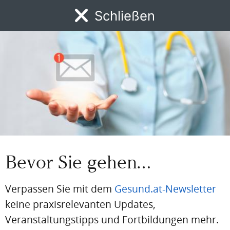
aus der Branche
Schließen
Jetzt registrieren
MENÜ
News
DFP
AFP
BdA-Fortbildungen
Fachartikel
Kongresskale
BEREITS REGISTRIERT?
Loggen Sie sich hier ein
Einloggen
Email
Bevor Sie gehen…
Passwort
Verpassen Sie mit dem
Gesund.at-Newsletter
keine praxisrelevanten Updates,
Passwort vergessen
Veranstaltungstipps und Fortbildungen mehr.
Eingeloggt bleiben