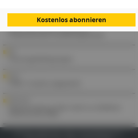
Beginn der West-Nil-Virus Saison
Kostenlos abonnieren
NACHBERICHT
Gastrointestinale Neoplasien:
Praxisrelevante Studienergebnisse
AGB
Nutzungsbedingungen
COVID
PIMS: Ursache aufgedeckt
FORSCHUNG
Handystrahlung führt nicht zu erhöhtem
Gehirntumorrisiko
IMPRESSUM
DATENSCHUTZ
BAFG
NUTZUNGSBEDINGUNGEN
MEDIADATEN & TARIFE
PRESSE
ZWECKE ANZEIGEN