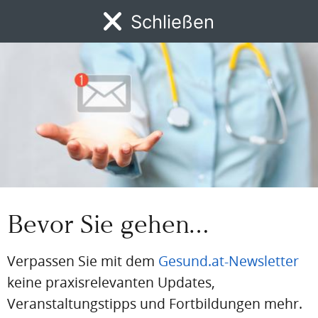
Artikel Info
Schließen
Autor:in:
Redaktion
MENÜ
Erstellt am:
4. März 2025
News
DFP
AFP
BdA-Fortbildungen
Fachartikel
Kongresskale
ICD-Code:
E66
Quellen:
Artikel The Lancet
Global Burden of Disease
Bevor Sie gehen…
Verpassen Sie mit dem
Gesund.at-Newsletter
Gesund.at entdecken
keine praxisrelevanten Updates,
Veranstaltungstipps und Fortbildungen mehr.
AWARENESS