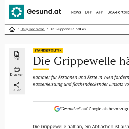
News
DFP
AFP
BdA-Fortbi
Daily Doc News
Die Grippewelle hält an
STANDESPOLITIK
Die Grippewelle hä
PDF
Drucken
Kammer für Ärztinnen und Ärzte in Wien fordern 
Kassenleistung und flächendeckender Einsatz vo
Teilen
bevorzugt
"Gesund.at"
auf Google als
Die Grippewelle hält an, ein Abflachen ist bis