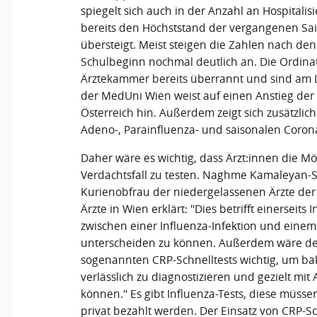
spiegelt sich auch in der Anzahl an Hospitalis
bereits den Höchststand der vergangenen Sai
übersteigt. Meist steigen die Zahlen nach den
Schulbeginn nochmal deutlich an. Die Ordina
Ärztekammer bereits überrannt und sind am Li
der MedUni Wien weist auf einen Anstieg der I
Österreich hin. Außerdem zeigt sich zusätzli
Adeno-, Parainfluenza- und saisonalen Coron
Daher wäre es wichtig, dass Ärzt:innen die M
Verdachtsfall zu testen. Naghme Kamaleyan-
Kurienobfrau der niedergelassenen Ärzte de
Ärzte in Wien erklärt: "Dies betrifft einerseits 
zwischen einer Influenza-Infektion und einem
unterscheiden zu können. Außerdem wäre de
sogenannten CRP-Schnelltests wichtig, um ba
verlässlich zu diagnostizieren und gezielt mit
können." Es gibt Influenza-Tests, diese müsse
privat bezahlt werden. Der Einsatz von CRP-S