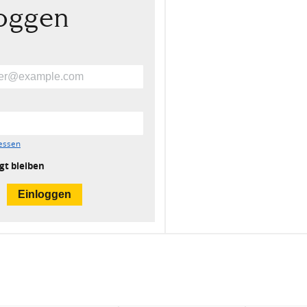
loggen
essen
gt bleiben