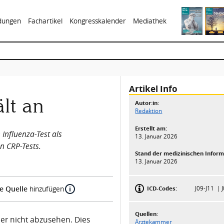
ldungen
Fachartikel
Kongresskalender
Mediathek
Artikel Info
lt an
Autor:in:
Redaktion
Erstellt am:
Influenza-Test als
13. Januar 2026
n CRP-Tests.
Stand der medizinischen Inform
13. Januar 2026
e Quelle
ICD-Codes:
J09-J11
hinzufügen
Quellen:
her nicht abzusehen. Dies
Ärztekammer