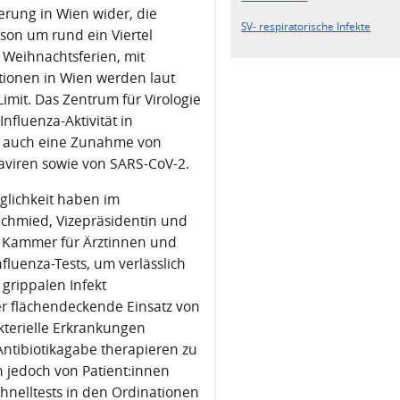
ierung in Wien wider, die
SV- respiratorische Infekte
son um rund ein Viertel
 Weihnachtsferien, mit
tionen in Wien werden laut
mit. Das Zentrum für Virologie
nfluenza-Aktivität in
ch auch eine Zunahme von
aviren sowie von SARS-CoV-2.
öglichkeit haben im
Schmied, Vizepräsidentin und
r Kammer für Ärztinnen und
Influenza-Tests, um verlässlich
 grippalen Infekt
r flächendeckende Einsatz von
kterielle Erkrankungen
 Antibiotikagabe therapieren zu
n jedoch von Patient:innen
chnelltests in den Ordinationen