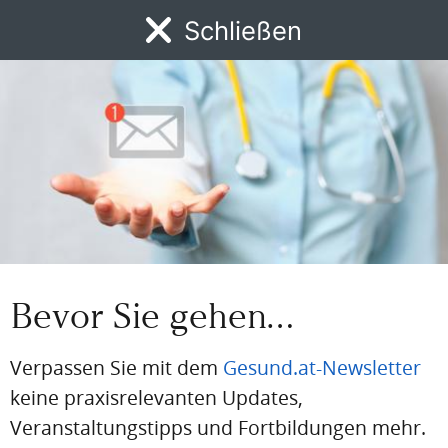
Schließen
Artikel Info
MENÜ
Autor:in:
Redaktion
News
DFP
AFP
BdA-Fortbildungen
Fachartikel
Kongresskale
Erstellt am:
24. März 2026
Stand der medizinischen Information:
24. März 2026
Quellen:
Pressemeldung
Bevor Sie gehen…
Verpassen Sie mit dem
Gesund.at-Newsletter
Gesund.at entdecken
keine praxisrelevanten Updates,
Veranstaltungstipps und Fortbildungen mehr.
GSK: ROUND TABLE ZU COPD