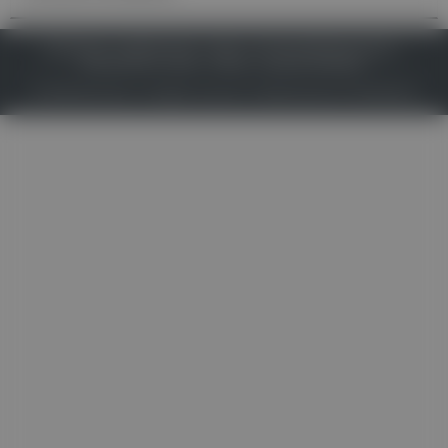
IMPRESSUM
DATENSCHUTZ
BAFG
NUTZUNGSBEDINGUNGEN
MEDIADATEN & TARIFE
PRESSE
ZWECKE ANZEIGEN
© 2026
Gesund.at
– All rights reserved – Patientenwissen:
MeinMed.at