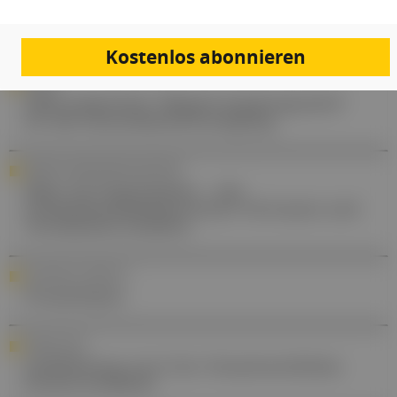
Mepolizumab als Add-On für den
eosinophilen Phänotyp
Kostenlos abonnieren
POLITIK
ÖÄK präsentiert "Regierungsprogramm"
für die Gesundheitsversorgung
PATIENT:INNENKOMMUNIKATION
Mehr als Organisation – wie
Ordinationsassistent:innen Vertrauen und
Verständnis schaffen
YOUR DAILY DOSE OF ...
Promethazin
FORSCHUNG
Gelbfärbung von Urin: Verantwortliches
Enzym entdeckt