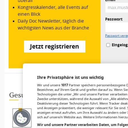
überall
Kongresskalender, alle Events auf
einen Blick
Passwort
Daily Doc Newsletter, täglich die
wichtigsten News aus der Branche
Passwort verg
Eingelog
Jetzt registrieren
Ihre Privatsphäre ist uns wichtig
Wir und unsere
1017
Partner speichern personenbezogene Da
Bezeichner, auf Ihrem Gerät und greifen darauf zu. Wenn Sie
Gesund.at entdecken
Technologien die unter „Wir und unsere Partner verarbeiten
Zwecke unterstützen, während die Auswahl von „Alle ablehne
Deaktivierung dieser Technologien führt. Wenn Tracker deak
und Anzeigen präsentiert, die weniger relevant für Sie sind
STUDIEN EINFACH ERKLÄRT
UPDATE
anzeigen erneut aufrufen, um Ihre Auswahl zu ändern oder I
Trichophyton
Tiefe
sich auf unsere/n Website aus. Weitere Informationen hierzu
mentagrophytes
Venenthrombos
Wir und unsere Partner verarbeiten Daten, um Folgen
Typ VII: ein
e: Diagnostik,