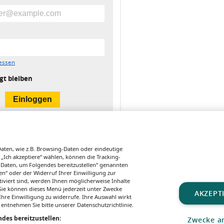
essen
gt bleiben
ten, wie z.B. Browsing-Daten oder eindeutige
 „Ich akzeptiere“ wählen, können die Tracking-
 Daten, um Folgendes bereitzustellen“ genannten
n“ oder der Widerruf Ihrer Einwilligung zur
tiviert sind, werden Ihnen möglicherweise Inhalte
. Sie können dieses Menü jederzeit unter Zwecke
FORSCHUNG
AKTUELLES
FORSCHUNG
AKZEPT
hre Einwilligung zu widerrufe. Ihre Auswahl wirkt
Nierentransplan
Hochwasser:
Entwick
 entnehmen Sie bitte unserer Datenschutzrichtlinie.
tation:
alles Wichtige
einer A
des bereitzustellen:
Zwecke a
Kombinierte
für Sie auf einen
Prävent