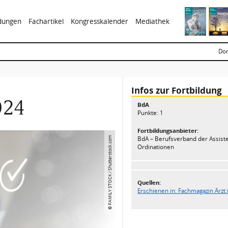
ldungen
Fachartikel
Kongresskalender
Mediathek
Don
Infos zur Fortbildung
024
BdA
Punkte: 1
Fortbildungsanbieter:
BdA – Berufsverband der Assiste
© FAMILY STOCK / Shutterstock.com
Ordinationen
Quellen:
Erschienen in: Fachmagazin Ärzt