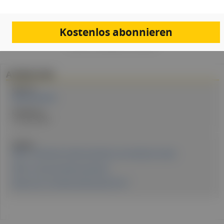
Kostenlos abonnieren
PDF
Drucken
Teilen
Artikel Info
Autor:in:
Margit Koudelka
Erstellt am:
14. April 2026
Quellen:
WHO – Therapeutic patient education: an introductory guide
WHO – Improving patient education
Patel S et al. J Clin Med. 2025 Aug 26;14(17)