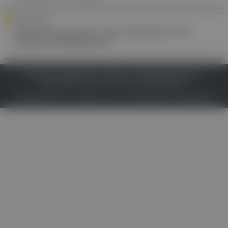
FORSCHUNG
Gewichtszunahme nach Absetzten von
Abnehm-Medikament
IMPRESSUM
DATENSCHUTZ
BAFG
NUTZUNGSBEDINGUNGEN
MEDIADATEN & TARIFE
PRESSE
ZWECKE ANZEIGEN
© 2026
Gesund.at
– All rights reserved – Patientenwissen:
MeinMed.at