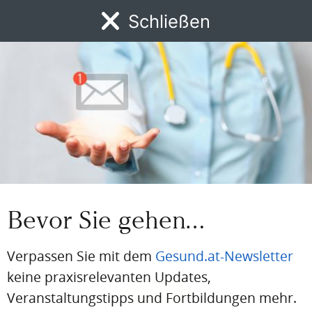
Jetzt registrieren
Schließen
MENÜ
BEREITS REGISTRIERT?
Loggen Sie sich hier ein
News
DFP
AFP
BdA-Fortbildungen
Fachartikel
Kongresskale
Einloggen
Email
Passwort
Bevor Sie gehen…
Passwort vergessen
Verpassen Sie mit dem
Gesund.at-Newsletter
Eingeloggt bleiben
keine praxisrelevanten Updates,
Veranstaltungstipps und Fortbildungen mehr.