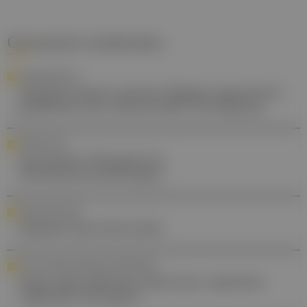
Gesund.at entdecken
STANDESPOLITIK
Hausärzt:innen warnen: Regierungsreform
gefährdet die wohnortnahe Versorgung
FORSCHUNG
Innovative Therapie für
Netzhauterkrankungen
ORDI-GEFLÜSTER
Digitale Sprechstunden
SOCIAL MEDIA FRAGEN IN DER PRAXIS
Hype oder hilfreich: Was kann topisches
vaginales Östrogen?