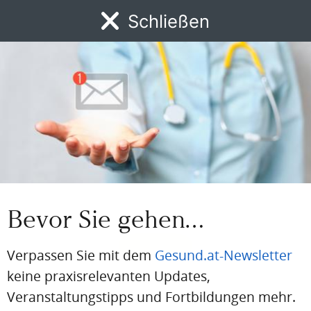
BEREITS REGISTRIERT?
Schließen
Loggen Sie sich hier ein
MENÜ
Einloggen
News
DFP
AFP
BdA-Fortbildungen
Fachartikel
Kongresskale
Email
Passwort
Passwort vergessen
Bevor Sie gehen…
Eingeloggt bleiben
Verpassen Sie mit dem
Gesund.at-Newsletter
keine praxisrelevanten Updates,
Veranstaltungstipps und Fortbildungen mehr.