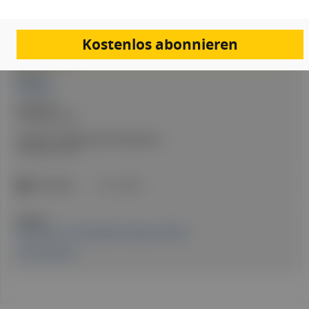
PDF
Drucken
Teilen
Kostenlos abonnieren
Artikel Info
Autor:in:
Redaktion
Erstellt am:
8. Oktober 2025
Stand der medizinischen Information:
8. Oktober 2025
ICD-Codes:
I42
E85.2
Quellen:
Erschienen in: Fachmagazin Hausärzt:in 09/25
Pressemeldung