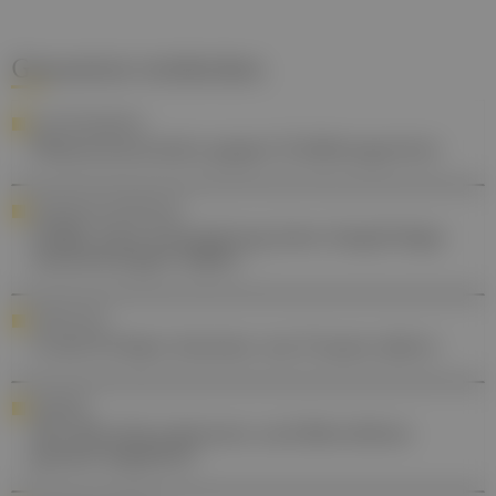
Gesund.at entdecken
PHYTOPHARMAZIE
Pflanzenarzneien gegen Erkältungsviren
ZECKENSCHUTZIMPFUNG
FSME: Eine Erkrankung kann langfristige
Auswirkungen haben
FORSCHUNG
Covid-19 lässt Arterien von Frauen altern
PÄDIATRIE
NF1-PN früh erkennen und Betroffene
gezielt begleiten