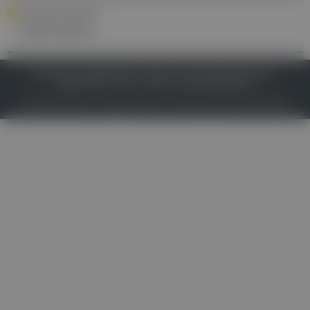
YOUR DAILY DOSE OF ...
Zolmitriptan
IMPRESSUM
DATENSCHUTZ
BAFG
NUTZUNGSBEDINGUNGEN
MEDIADATEN & TARIFE
PRESSE
ZWECKE ANZEIGEN
© 2026
Gesund.at
– All rights reserved – Patientenwissen:
MeinMed.at