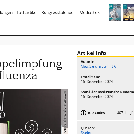
ldungen
Fachartikel
Kongresskalender
Mediathek
Artikel Info
ppelimpfung
Autor:in:
Mag. Sandra Burin BA
fluenza
Erstellt am:
16. Dezember 2024
Stand der medizinischen Inform
© Billion Photos / shutterstock.com
16. Dezember 2024
ICD-Codes:
U07.1
J
Quellen:
Studie