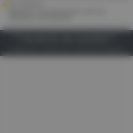
WELT-ALZHEIMER-TAG
Initiativen und Information rund um
Alzheimer und Demenz
IMPRESSUM
DATENSCHUTZ
BAFG
NUTZUNGSBEDINGUNGEN
MEDIADATEN & TARIFE
PRESSE
ZWECKE ANZEIGEN
© 2026
Gesund.at
– All rights reserved – Patientenwissen:
MeinMed.at