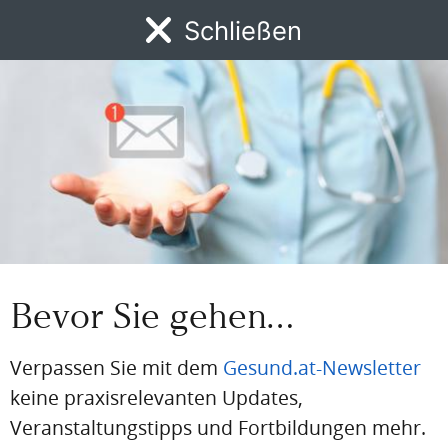
aus der Branche
Schließen
MENÜ
Jetzt registrieren
News
DFP
AFP
BdA-Fortbildungen
Fachartikel
Kongresskale
BEREITS REGISTRIERT?
Loggen Sie sich hier ein
Einloggen
Email
Bevor Sie gehen…
Verpassen Sie mit dem
Gesund.at-Newsletter
Passwort
keine praxisrelevanten Updates,
Veranstaltungstipps und Fortbildungen mehr.
Passwort vergessen