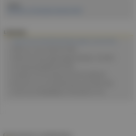
Quellen:
Erschienen in: Fachmagazin Hausärztin 03/26
Literatur
ages.at/mensch/krankheit/krankheitserreger-von-a-bis-z/fsme
Raffl S et al., Vaccine 2025; 66:127854.
Robert Koch-Institut. Epidemiologisches Bulletin. 27.02.2025.
Presseaussendung ÖÄK, 09.07.2025.
Schneider H, Wr. Klin. Wochenschrift 1931; 44:350–352.
Moritsch H et al., Wr. Klin.Wochenschrift. 1957; 69:921–926.
Kunz C et al., Zentralbl Bakteriol. 1976; 234(1):141–144.
Gesund.at entdecken