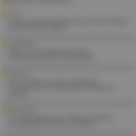
POLITIK
Caritas-Appell an Regierung: Unsere Pflege
braucht mehr Pflege!
GENDERMEDIZIN
Weg vom "Standardpatienten":
Frauengesundheit neu gedacht
FORSCHUNG
S2e-Leitlinie für eine verbesserte
Verordnung von Melatonin bei Kindern
geplant
VERANSTALTUNG
55. Jahrestagung der Österreichischen
Gesellschaft für Innere Medizin