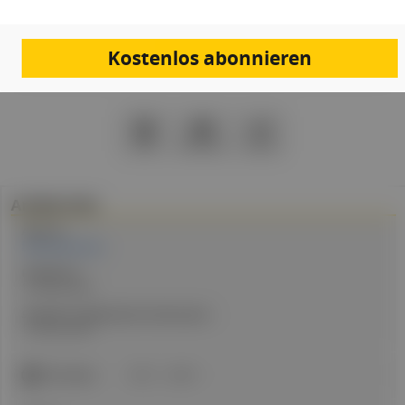
Eingeloggt bleiben
Kostenlos abonnieren
PDF
Drucken
Teilen
Artikel Info
Autor:in:
Felicia Steininger
Erstellt am:
19. März 2026
Stand der medizinischen Information:
19. März 2026
ICD-Codes:
Z24.1
A84.1