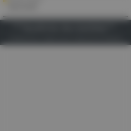
YOUR DAILY DOSE OF ...
Alprazolam
IMPRESSUM
DATENSCHUTZ
BAFG
NUTZUNGSBEDINGUNGEN
MEDIADATEN & TARIFE
PRESSE
ZWECKE ANZEIGEN
© 2026
Gesund.at
– All rights reserved – Patientenwissen:
MeinMed.at