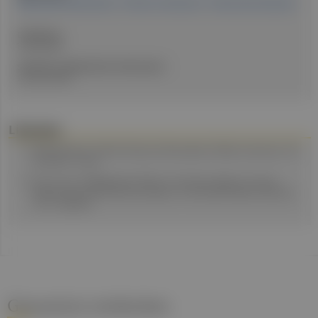
Mag.a Renee Gallo-Daniel
DI Olivier Jankowitsch
Mag.a Sigrid Haslinger
Erstellt am:
8. Mai 2026
Stand der medizinischen Information:
29. April 2026
Literatur
Plotkin SA et al., A Short History of Vaccination. Plotkin's Vaccines. 7th
ed. 2018:1-15.e8.
Kim CL et al., Mitigating the effects of climate change on human
health with vaccines and vaccinations. Front Public Health. 2023 Okt
12;11:1252910.
Gesund.at entdecken