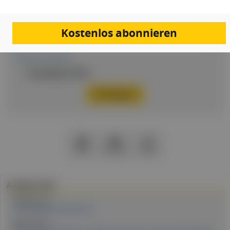
Passwort
Kostenlos abonnieren
Passwort vergessen
Eingeloggt bleiben
PDF
Drucken
Teilen
Artikel Info
Redakteur:in:
Laura Elisabeth Schnetzer BA
Expert:innen: