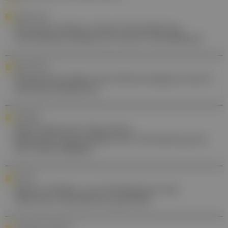
FORSCHUNG
Koronare Stents: Akute Entzündung
verdreifacht Risiko für Stent-Thrombosen
FORSCHUNG
Wiederherstellen des Sehvermögens durch
Netzhautimplantat
THERAPIE
Welt-Parkinson-Tag: Neue
Behandlungsmethode der Erkrankung am
UK Tulln etabliert
POLITIK
Markus Müller zum Präsidenten des
Obersten Sanitätsrats gewählt