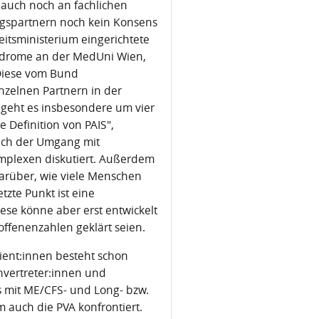
 auch noch an fachlichen
ngspartnern noch kein Konsens
itsministerium eingerichtete
yndrome an der MedUni Wien,
 Diese vom Bund
inzelnen Partnern in der
 geht es insbesondere um vier
 Definition von PAIS",
ch der Umgang mit
plexen diskutiert. Außerdem
arüber, wie viele Menschen
zte Punkt ist eine
ese könne aber erst entwickelt
offenenzahlen geklärt seien.
ient:innen besteht schon
nvertreter:innen und
s mit ME/CFS- und Long- bzw.
m auch die PVA konfrontiert.