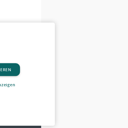
IEREN
OSE OF ...
in
nzeigen