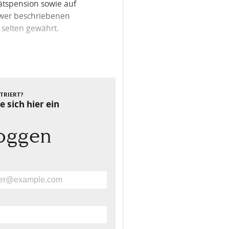
tätspension sowie auf
hwer beschriebenen
 selten gewährt.
Nächster Beitrag
STRIERT?
e sich hier ein
loggen