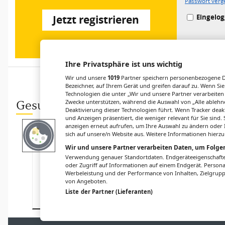
Passwort verg
Eingelog
Jetzt registrieren
Ihre Privatsphäre ist uns wichtig
Wir und unsere
1019
Partner speichern personenbezogene Da
Bezeichner, auf Ihrem Gerät und greifen darauf zu. Wenn Sie
Technologien die unter „Wir und unsere Partner verarbeiten
Zwecke unterstützen, während die Auswahl von „Alle ablehne
Gesund.at entdecken
Deaktivierung dieser Technologien führt. Wenn Tracker deak
und Anzeigen präsentiert, die weniger relevant für Sie sind
anzeigen erneut aufrufen, um Ihre Auswahl zu ändern oder I
FORSCHUNG
PHARMAKOVIGILANZ
sich auf unsere/n Website aus. Weitere Informationen hierzu
Abnehm-
#MedSafetyWee
Wir und unsere Partner verarbeiten Daten, um Folgen
Medikamente:
k 2024: sichere
Verwendung genauer Standortdaten. Endgeräteeigenschaften 
Starke Wirkung,
Anwendung von
oder Zugriff auf Informationen auf einem Endgerät. Person
viele
Arzneimitteln
Werbeleistung und der Performance von Inhalten, Zielgru
Nebenwirkunge
von Angeboten.
n
Liste der Partner (Lieferanten)