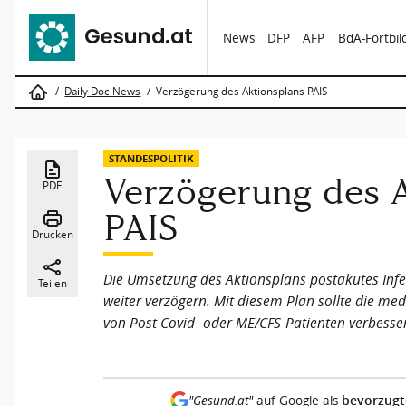
News
DFP
AFP
BdA-Fortbi
Daily Doc News
Verzögerung des Aktionsplans PAIS
STANDESPOLITIK
Verzögerung des A
PDF
PAIS
Drucken
Die Umsetzung des Aktionsplans postakutes Infe
Teilen
weiter verzögern. Mit diesem Plan sollte die me
von Post Covid- oder ME/CFS-Patienten verbesse
bevorzugt
"Gesund.at"
auf Google als