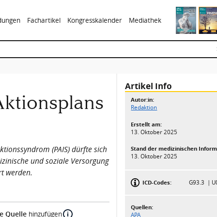
ldungen
Fachartikel
Kongresskalender
Mediathek
Artikel Info
ktionsplans
Autor:in:
Redaktion
Erstellt am:
13. Oktober 2025
ktionssyndrom (PAIS) dürfte sich
Stand der medizinischen Inform
13. Oktober 2025
dizinische und soziale Versorgung
rt werden.
ICD-Codes:
G93.3
U
Quellen:
e Quelle
hinzufügen
APA