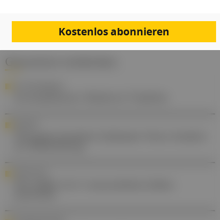
Kostenlos abonnieren
Gesund.at entdecken
PHYTOPHARMAZIE
Arzneipflanzen: Moderne Tradition
EPILEPSIE
Therapierefraktäre Epilepsie: Neue Ansätze
zur Behandlung
FORSCHUNG
Wie SARS-CoV-2 menschliche Zellen
austrickst