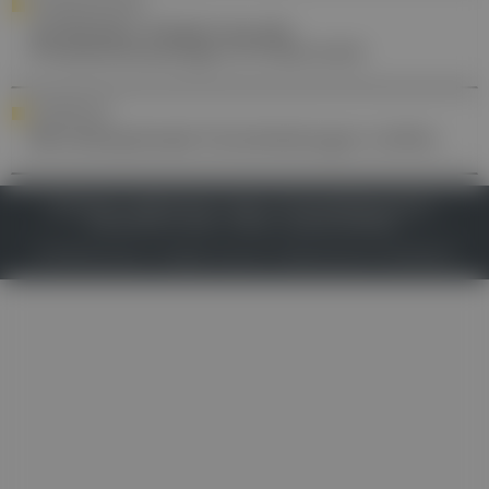
PHARMAINDUSTRIE
Antibiotika: Steigerung der
Produktionsmengen in Österreich
STEUERFOKUS
Betriebsoptimale Entscheidungen treffen
IMPRESSUM
DATENSCHUTZ
BAFG
NUTZUNGSBEDINGUNGEN
MEDIADATEN & TARIFE
PRESSE
ZWECKE ANZEIGEN
© 2026
Gesund.at
– All rights reserved – Patientenwissen:
MeinMed.at