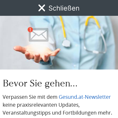
Passwort
Schließen
MENÜ
Passwort vergessen
Eingeloggt bleiben
News
DFP
AFP
BdA-Fortbildungen
Fachartikel
Kongresskale
PDF
Drucken
Teilen
Bevor Sie gehen…
Artikel Info
Erstellt am:
25. Januar 2024
Verpassen Sie mit dem
Gesund.at-Newsletter
keine praxisrelevanten Updates,
Quellen:
Veranstaltungstipps und Fortbildungen mehr.
Polleninformationsdienst