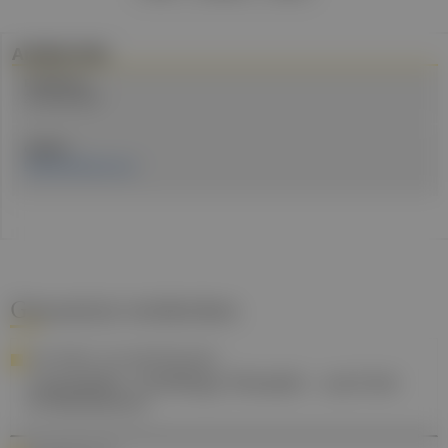
Artikel Info
Erstellt am:
22. April 2024
Quellen:
Ordensklinikum Linz
Gesund.at entdecken
VON SPRECH- BIS HÖRSTÖRUNGEN
Logopädie: Vielfältige Disziplin - auch bei
Erwachsenen