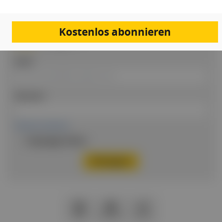
Loggen Sie sich hier ein
Kostenlos abonnieren
Einloggen
Email
Passwort
Passwort vergessen
Eingeloggt bleiben
PDF
Drucken
Teilen