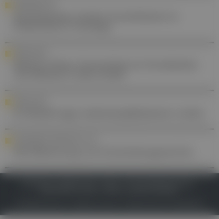
STANDESPOLITIK
Ärztekammer fordert Investitionen in
Prävention & Vorsorge
FORSCHUNG
MedUni Wien: Fortschritte im Verständnis
von Morbus Crohn erzielt
FORSCHUNG
KI-Modell sagt Leberkomplikationen vorher
LABORWERTE VERSTEHEN, TEIL 3
Die Bedeutung von Entzündungswerten
IMPRESSUM
DATENSCHUTZ
BAFG
NUTZUNGSBEDINGUNGEN
MEDIADATEN & TARIFE
PRESSE
ZWECKE ANZEIGEN
© 2026
Gesund.at
– All rights reserved – Patientenwissen:
MeinMed.at