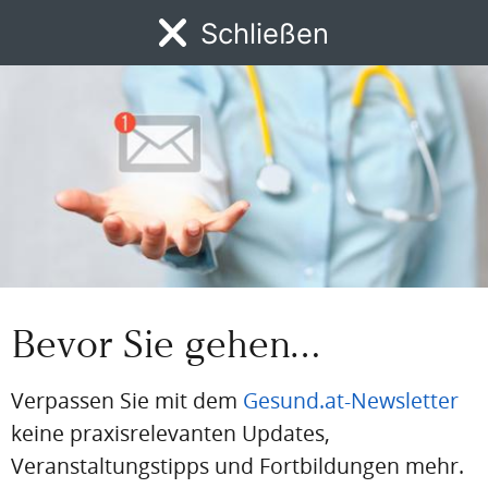
Schließen
Passwort
MENÜ
News
DFP
AFP
BdA-Fortbildungen
Fachartikel
Kongresskale
Passwort vergessen
Eingeloggt bleiben
PDF
Drucken
Teilen
Bevor Sie gehen…
Artikel Info
Verpassen Sie mit dem
Gesund.at-Newsletter
Redakteur:in:
keine praxisrelevanten Updates,
Mag.a Ulrike Krestel
Veranstaltungstipps und Fortbildungen mehr.
Erstellt am: