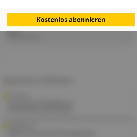
29. Januar 2024
ICD-Code:
C47
Kostenlos abonnieren
Quellen:
Presseaussendung
Gesund.at entdecken
FORSCHUNG
Innovative Therapie für
Netzhauterkrankungen
STANDESPOLITIK
ÖDG mit neuem Führungsteam