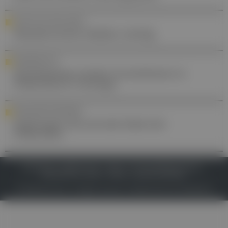
KÜNSTLICHE INTELLIGENZ
Hausärzt:innen bleiben wichtig
STANDESPOLITIK
Ärztekammer fordert Investitionen in
Prävention & Vorsorge
GESUNDHEITSVORSORGE
Impfungen als zentrale Säule der
Prävention
IMPRESSUM
DATENSCHUTZ
BAFG
NUTZUNGSBEDINGUNGEN
MEDIADATEN & TARIFE
PRESSE
ZWECKE ANZEIGEN
© 2026
Gesund.at
– All rights reserved – Patientenwissen:
MeinMed.at