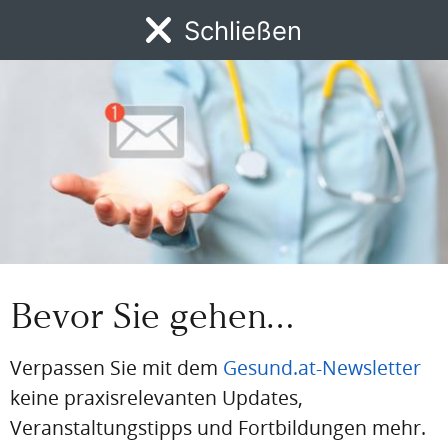
Schließen
MENÜ
PDF
Drucken
Teilen
News
DFP
AFP
BdA-Fortbildungen
Fachartikel
Kongresskale
Artikel Info
Autor:in:
Redaktion
Erstellt am:
29. Januar 2026
Stand der medizinischen Information:
29. Januar 2026
Bevor Sie gehen…
ICD-Code:
B05
Verpassen Sie mit dem
Gesund.at-Newsletter
Quellen:
APA
keine praxisrelevanten Updates,
AGES
Veranstaltungstipps und Fortbildungen mehr.