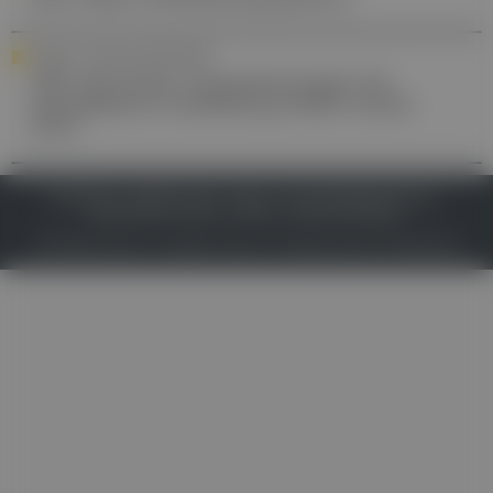
HOSPIZ- UND PALLIATIVPFLEGE
OPG übt Kritik: Voraussetzungen für
spezialisierte Ausbildung fehlen immer
noch
IMPRESSUM
DATENSCHUTZ
BAFG
NUTZUNGSBEDINGUNGEN
MEDIADATEN & TARIFE
PRESSE
ZWECKE ANZEIGEN
© 2026
Gesund.at
– All rights reserved – Patientenwissen:
MeinMed.at