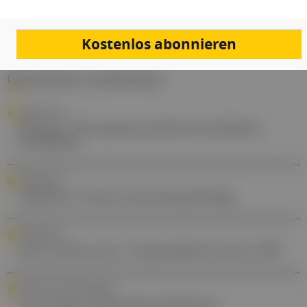
Kostenlos abonnieren
Gesund.at entdecken
FORSCHUNG
Bessere Therapieauswahl bei kindlicher
Leukämie
AWARENESS
Diabetes: Frauen sind benachteiligt
PERSONALIA
Sara Leitão neue Vizepräsidentin des FOPI
KÜNSTLICHE INTELLIGENZ
Quo vadis, Ordinationsassistenz?