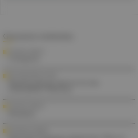
Gesund.at entdecken
YOUR DAILY DOSE OF ...
Ciclosporin
GSK: ROUND TABLE ZU COPD
Mepolizumab als Add-On für den
eosinophilen Phänotyp
YOUR DAILY DOSE OF ...
Mesalazin
POSTVIRALES SYNDROM
Postvirale Syndrome: Schwieriger Weg zur