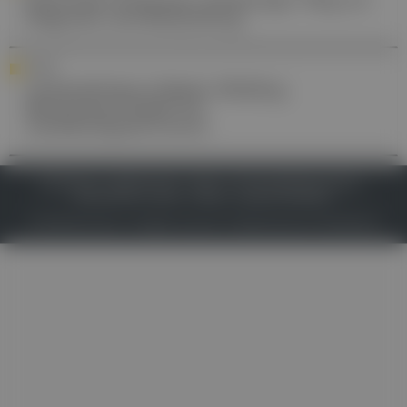
Diagnose und Behandlung
KLINIK
Landesklinikum Baden-Mödling:
Mentoring-Projekt für
Ausbildungsärzt:innen
IMPRESSUM
DATENSCHUTZ
BAFG
NUTZUNGSBEDINGUNGEN
MEDIADATEN & TARIFE
PRESSE
ZWECKE ANZEIGEN
© 2026
Gesund.at
– All rights reserved – Patientenwissen:
MeinMed.at