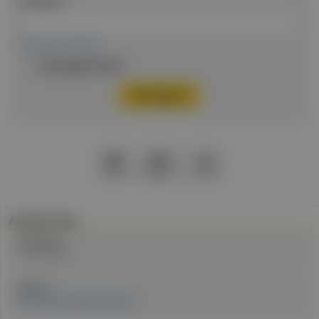
Passwort
Passwort vergessen
Eingeloggt bleiben
PDF
Drucken
Teilen
Artikel Info
Erstellt am:
17. Juni 2024
Quellen:
NÖ Landesgesundheitsagentur