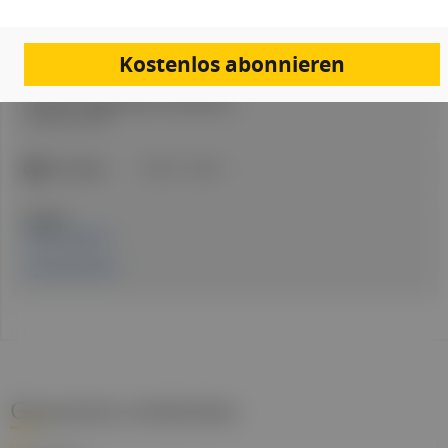
Autor:in:
Redaktion
Erstellt am:
Kostenlos abonnieren
20. Januar 2026
Stand der medizinischen Information:
20. Januar 2026
ICD-Codes:
M79.2
R52.1
Quellen:
Pressemeldung
Cochrane Review
Gesund.at entdecken