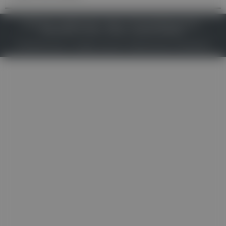
IMPRESSUM
DATENSCHUTZ
BAFG
NUTZUNGSBEDINGUNGEN
MEDIADATEN & TARIFE
PRESSE
ZWECKE ANZEIGEN
© 2026
Gesund.at
– All rights reserved – Patientenwissen:
MeinMed.at