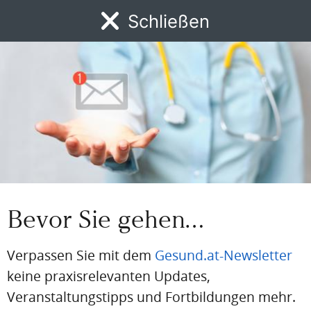
Schließen
Email
MENÜ
News
DFP
AFP
BdA-Fortbildungen
Fachartikel
Kongresskale
Passwort
Passwort vergessen
Eingeloggt bleiben
Bevor Sie gehen…
PDF
Drucken
Teilen
Verpassen Sie mit dem
Gesund.at-Newsletter
keine praxisrelevanten Updates,
Veranstaltungstipps und Fortbildungen mehr.
Artikel Info