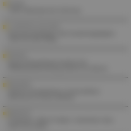
ARTHROSE
TAPE-Methode bei Arthrose
2. CONNECTED IN LUNG CANCER
Pneumoonkologie: Die Studienhighlights
2025 für die Praxis
GRÜNDUNG
Ignaz Semmelweis Institut für
Infektionsforschung startet im Jänner
RARE DISEASES
Seltene Krankheiten: Universitäres
Zentrum in Graz eröffnet
GEBURTSHILFE
Frühchen: "Birth Trolley" erleichtert den
Start ins Leben