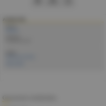
PDF
Drucken
Teilen
Artikel Info
Autor:in:
Redaktion
Erstellt am:
6. September 2024
Quellen:
Ärztekammer für Wien
ÖGK Info-Blatt
Gesund.at entdecken