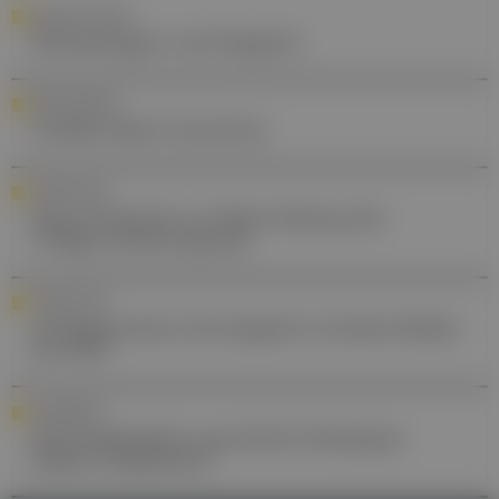
ORDI-GEFLÜSTER
Klimaanlagen und Hygiene
RARE DISEASES
Guillain-Barré-Syndrom
FORSCHUNG
Neue Kriterien zur Beurteilung des
Vitiligo‑Schweregrads
FORSCHUNG
Antidepressiva: bis doppelt so hohes Risiko
für PHT
AWARENESS
Hochrisikofaktor genetisch bedingtes
hohes Cholesterin