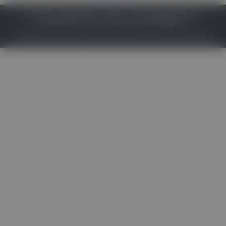
IMPRESSUM
DATENSCHUTZ
BAFG
NUTZUNGSBEDINGUNGEN
MEDIADATEN & TARIFE
PRESSE
ZWECKE ANZEIGEN
© 2026
Gesund.at
– All rights reserved – Patientenwissen:
MeinMed.at