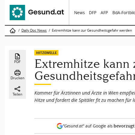
News
DFP
AFP
BdA-Fortbi
Daily Doc News
Extremhitze kann zur Gesundheitsgefahr werden
HITZEWELLE
Extremhitze kann 
PDF
Gesundheitsgefah
Drucken
Kammer für Ärztinnen und Ärzte in Wien empfi
Teilen
Hitze und fordert die Spitäler fit zu machen für
bevorzugt
"Gesund.at"
auf Google als