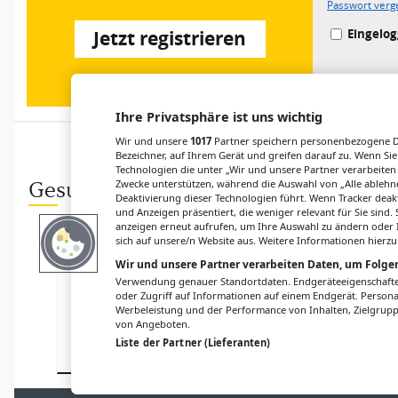
Passwort verg
Eingelog
Jetzt registrieren
Ihre Privatsphäre ist uns wichtig
Wir und unsere
1017
Partner speichern personenbezogene Da
Bezeichner, auf Ihrem Gerät und greifen darauf zu. Wenn Sie
Technologien die unter „Wir und unsere Partner verarbeiten
Zwecke unterstützen, während die Auswahl von „Alle ablehne
Gesund.at entdecken
Deaktivierung dieser Technologien führt. Wenn Tracker deak
und Anzeigen präsentiert, die weniger relevant für Sie sind
anzeigen erneut aufrufen, um Ihre Auswahl zu ändern oder I
PERSONALIA
FORSCHUNG
sich auf unsere/n Website aus. Weitere Informationen hierzu
Robert Öllinger
Ist die
Wir und unsere Partner verarbeiten Daten, um Folgen
übernimmt
Blutdrucksenku
Verwendung genauer Standortdaten. Endgeräteeigenschaften 
Professur für
ng bei
oder Zugriff auf Informationen auf einem Endgerät. Person
Chirurgie mit
Präeklampsie
Werbeleistung und der Performance von Inhalten, Zielgru
Schwerpunkt
ausreichend?
von Angeboten.
Transplantation
Liste der Partner (Lieferanten)