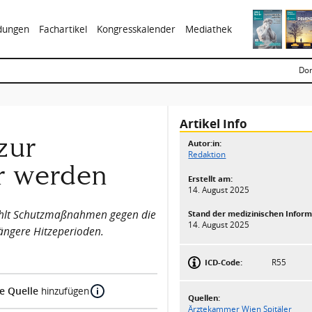
ldungen
Fachartikel
Kongresskalender
Mediathek
Don
Artikel Info
zur
Autor:in:
Redaktion
r werden
Erstellt am:
14. August 2025
ehlt Schutzmaßnahmen gegen die
Stand der medizinischen Inform
14. August 2025
 längere Hitzeperioden.
ICD-Code:
R55
e Quelle
hinzufügen
Quellen:
Ärztekammer Wien Spitäler