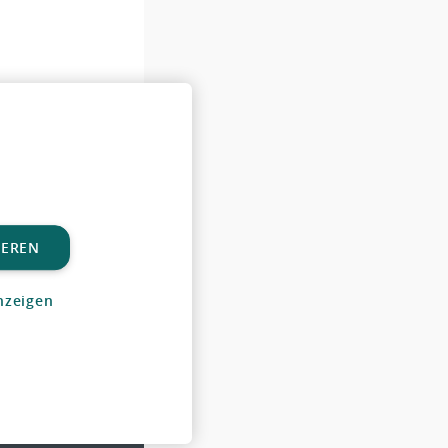
IEREN
 PSYCHIATRY,
nzeigen
ung
ch krank