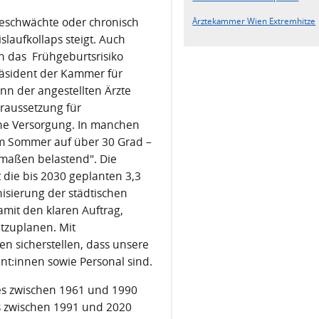
 geschwächte oder chronisch
Ärztekammer Wien Extremhitze
slaufkollaps steigt. Auch
h das Frühgeburtsrisiko
äsident der Kammer für
n der angestellten Ärzte
voraussetzung für
che Versorgung. In manchen
m Sommer auf über 30 Grad –
ermaßen belastend". Die
 die bis 2030 geplanten 3,3
nisierung der städtischen
amit den klaren Auftrag,
zuplanen. Mit
n sicherstellen, dass unsere
ient:innen sowie Personal sind.
n es zwischen 1961 und 1990
es zwischen 1991 und 2020