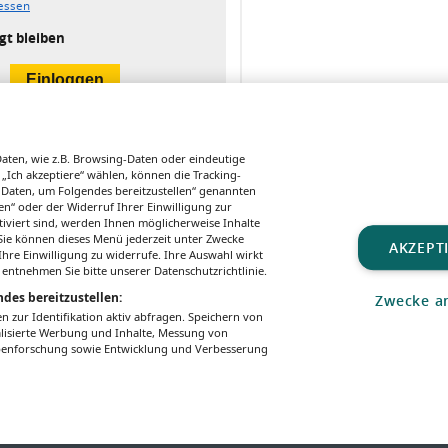
essen
gt bleiben
ten, wie z.B. Browsing-Daten oder eindeutige
 „Ich akzeptiere“ wählen, können die Tracking-
 Daten, um Folgendes bereitzustellen“ genannten
n“ oder der Widerruf Ihrer Einwilligung zur
tiviert sind, werden Ihnen möglicherweise Inhalte
. Sie können dieses Menü jederzeit unter Zwecke
AKZEPT
hre Einwilligung zu widerrufe. Ihre Auswahl wirkt
MENSCHEN MIT
NUTRITIONAL
PSYCHIATRIE
 entnehmen Sie bitte unserer Datenschutzrichtlinie.
BEHINDERUNG
TEIL 2
Prekäre Lage
Der Arzttermin
Wenn
des bereitzustellen:
Zwecke a
der Kinder-und
als Hürdenlauf
Ernähr
zur Identifikation aktiv abfragen. Speichern von
Jugendpsychiatr
psychis
alisierte Werbung und Inhalte, Messung von
ie in Österreich
ppenforschung sowie Entwicklung und Verbesserung
macht