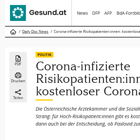
News
DFP
AFP
BdA-Fortbi
Daily Doc News
Corona-infizierte Risikopatienten:innen: kostenlos
POLITIK
Corona-infizierte
PDF
Risikopatienten:in
Drucken
kostenloser Coron
Teilen
Die Österreichische Ärztekammer und die Sozial
Strang: für Hoch-Risikopatient:innen gibt es kos
dann auch bei der Entscheidung, ob Paxlovid z