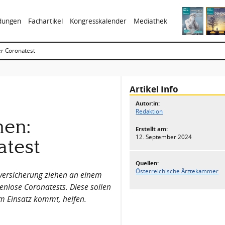
ldungen
Fachartikel
Kongresskalender
Mediathek
er Coronatest
Artikel Info
Autor:in:
Redaktion
nen:
Erstellt am:
12. September 2024
atest
Quellen:
Österreichische Ärztekammer
versicherung ziehen an einem
tenlose Coronatests. Diese sollen
um Einsatz kommt, helfen.