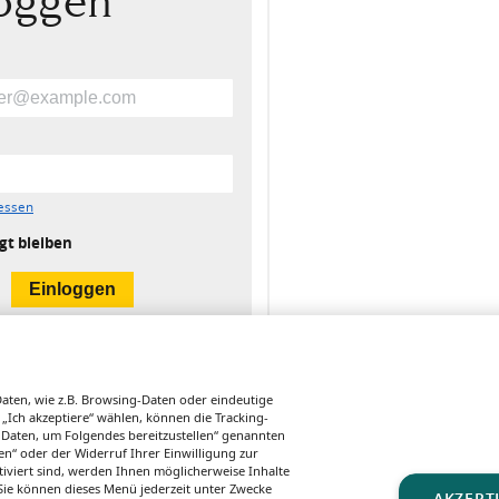
loggen
essen
gt bleiben
ten, wie z.B. Browsing-Daten oder eindeutige
 „Ich akzeptiere“ wählen, können die Tracking-
 Daten, um Folgendes bereitzustellen“ genannten
n“ oder der Widerruf Ihrer Einwilligung zur
tiviert sind, werden Ihnen möglicherweise Inhalte
. Sie können dieses Menü jederzeit unter Zwecke
DEMENZ
STUDIE
INITIATIVE
AKZEPT