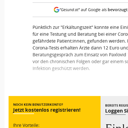
bevorzugt
"Gesund.at"
auf Google als
Pünktlich zur "Erkältungszeit" konnte eine Ei
für eine Testung und Beratung bei einer Coro
gefährdete Patient:innen, gefunden werden. 
Corona-Tests erhalten Ärzte dann 12 Euro und
Beratungsgespräch zum Einsatz von Paxlovid 
vor den chronischen Folgen oder gar einem s
Infektion geschützt werden.
Vorheriger Beitrag
NOCH KEIN BENUTZERKONTO?
BEREITS REGI
Jetzt kostenlos registrieren!
Loggen Si
Ihre Vorteile: