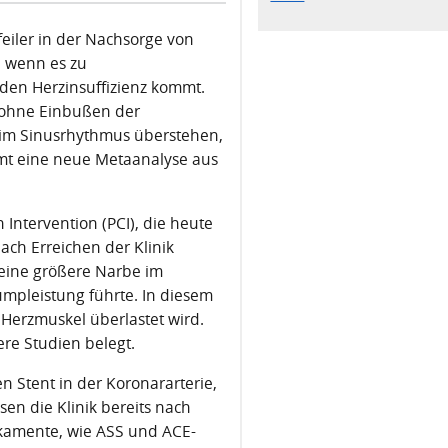
feiler in der Nachsorge von
, wenn es zu
en Herzinsuffizienz kommt.
t ohne Einbußen der
nd im Sinusrhythmus überstehen,
mmt eine neue Metaanalyse aus
Intervention (PCI), die heute
ach Erreichen der Klinik
e eine größere Narbe im
umpleistung führte. In diesem
 Herzmuskel überlastet wird.
re Studien belegt.
n Stent in der Koronararterie,
sen die Klinik bereits nach
kamente, wie ASS und ACE-