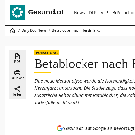
News
DFP
AFP
BdA-Fortbi
Daily Doc News
Betablocker nach Herzinfarkt
FORSCHUNG
Betablocker nach 
PDF
Drucken
Eine neue Metaanalyse wurde die Notwendigkei
Herzinfarkt untersucht. Die Studie zeigt, dass na
Teilen
zusätzliche Behandlung mit Betablocker, die Zah
Todesfälle nicht senkt.
bevorzugt
"Gesund.at"
auf Google als