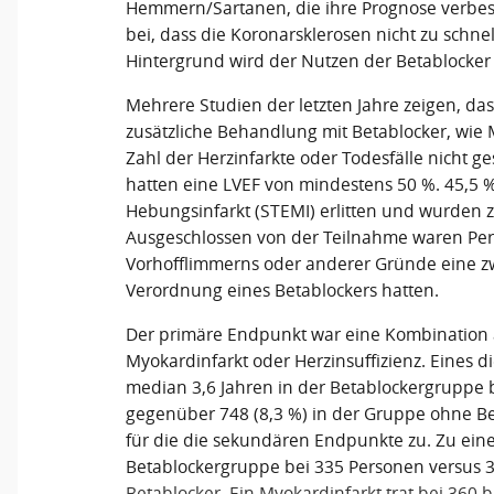
Hemmern/Sartanen, die ihre Prognose verbess
bei, dass die Koronarsklerosen nicht zu schne
Hintergrund wird der Nutzen der Betablocker
Mehrere Studien der letzten Jahre zeigen, das
zusätzliche Behandlung mit Betablocker, wie M
Zahl der Herzinfarkte oder Todesfälle nicht ge
hatten eine LVEF von mindestens 50 %. 45,5 %
Hebungsinfarkt (STEMI) erlitten und wurden zu
Ausgeschlossen von der Teilnahme waren Per
Vorhofflimmerns oder anderer Gründe eine zw
Verordnung eines Betablockers hatten.
Der primäre Endpunkt war eine Kombination a
Myokardinfarkt oder Herzinsuffizienz. Eines di
median 3,6 Jahren in der Betablockergruppe b
gegenüber 748 (8,3 %) in der Gruppe ohne Bet
für die die sekundären Endpunkte zu. Zu eine
Betablockergruppe bei 335 Personen versus 
Betablocker. Ein Myokardinfarkt trat bei 360