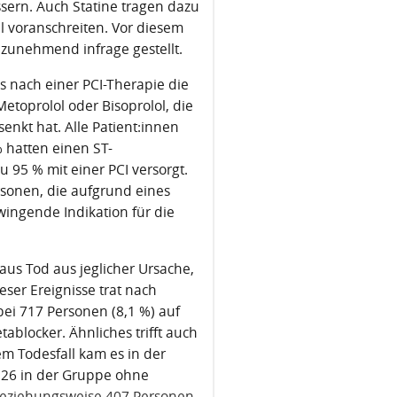
ern. Auch Statine tragen dazu
ll voranschreiten. Vor diesem
 zunehmend infrage gestellt.
s nach einer PCI-Therapie die
etoprolol oder Bisoprolol, die
senkt hat. Alle Patient:innen
 hatten einen ST-
 95 % mit einer PCI versorgt.
sonen, die aufgrund eines
ingende Indikation für die
us Tod aus jeglicher Ursache,
eser Ereignisse trat nach
ei 717 Personen (8,1 %) auf
ablocker. Ähnliches trifft auch
m Todesfall kam es in der
326 in der Gruppe ohne
 beziehungsweise 407 Personen