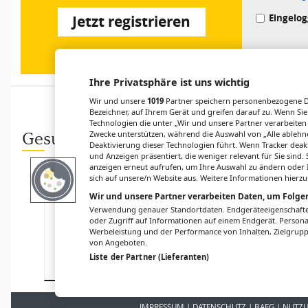
Eingelog
Jetzt registrieren
Ihre Privatsphäre ist uns wichtig
Wir und unsere
1019
Partner speichern personenbezogene Da
Bezeichner, auf Ihrem Gerät und greifen darauf zu. Wenn Sie
Technologien die unter „Wir und unsere Partner verarbeiten
Zwecke unterstützen, während die Auswahl von „Alle ablehne
Gesund.at entdecken
Deaktivierung dieser Technologien führt. Wenn Tracker deak
und Anzeigen präsentiert, die weniger relevant für Sie sind
anzeigen erneut aufrufen, um Ihre Auswahl zu ändern oder I
STANDESPOLITIK
PERSONALIA
sich auf unsere/n Website aus. Weitere Informationen hierzu
ÖGIM
Österreichische
Wir und unsere Partner verarbeiten Daten, um Folgen
präsentiert
Plattform
Verwendung genauer Standortdaten. Endgeräteeigenschaften 
Positionspapier
Patient:innensic
oder Zugriff auf Informationen auf einem Endgerät. Person
zur Zukunft der
herheit: Neuer
Werbeleistung und der Performance von Inhalten, Zielgru
Inneren Medizin
Präsident
von Angeboten.
gewählt
Liste der Partner (Lieferanten)
IMPRESSUM
DATENSCHUTZ
BAFG
NUTZ