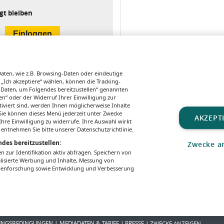
gt bleiben
ten, wie z.B. Browsing-Daten oder eindeutige
 „Ich akzeptiere“ wählen, können die Tracking-
 Daten, um Folgendes bereitzustellen“ genannten
n“ oder der Widerruf Ihrer Einwilligung zur
tiviert sind, werden Ihnen möglicherweise Inhalte
. Sie können dieses Menü jederzeit unter Zwecke
AKZEPT
hre Einwilligung zu widerrufe. Ihre Auswahl wirkt
YOUR DAILY DOSE OF ...
WORDRAP-INTERVIEW
FORSCHUNG
 entnehmen Sie bitte unserer Datenschutzrichtlinie.
Metamizol
Duale GIP/GLP-
Nasensp
des bereitzustellen:
Zwecke a
1-Rezeptor-
Azelast
zur Identifikation aktiv abfragen. Speichern von
Agonisten als
SARS-Co
alisierte Werbung und Inhalte, Messung von
neue
ppenforschung sowie Entwicklung und Verbesserung
Therapieoption
UNGSBEDINGUNGEN
MEDIADATEN & TARIFE
PRESSE
ZWECKE ANZEIGEN