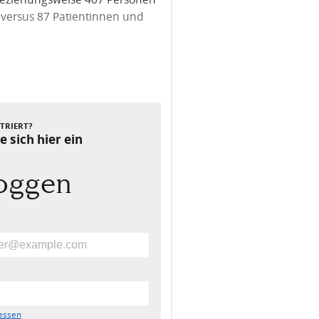
5 versus 87 Patientinnen und
Nächster Beitrag
STRIERT?
e sich hier ein
loggen
essen