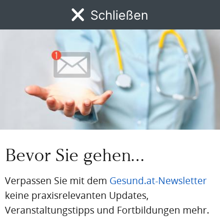
Schließen
Artikel Info
MENÜ
Autor:in:
Redaktion
News
DFP
AFP
BdA-Fortbildungen
Fachartikel
Kongresskale
Erstellt am:
27. Januar 2025
Quellen:
Pressemeldung BMGSKP
Bevor Sie gehen…
Gesund.at entdecken
Verpassen Sie mit dem
Gesund.at-Newsletter
keine praxisrelevanten Updates,
KONGRESSGEFLÜSTER
Nano-Partikel als Vehikel gegen Adipositas
Veranstaltungstipps und Fortbildungen mehr.