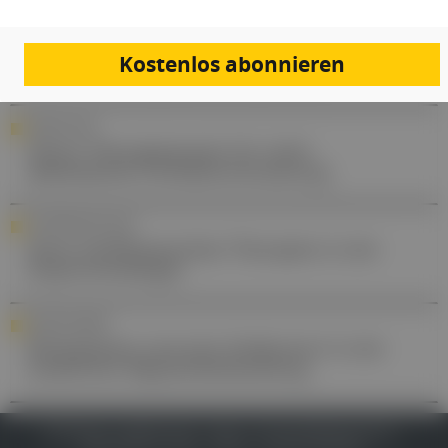
FORSCHUNG
Leukämie: STAT3 hilft dem Immunsystem
Kostenlos abonnieren
beim Kampf gegen Krebszellen
FORSCHUNG
Neuer Therapieansatz für nicht-
alkoholische Fettlebererkrankung
HYPERTENSIOLOGIE
Neue medikamentöse Therapien in der
Hypertensiologie
KOPFSCHMERZ
Rimegepant und sein Stellenwert in der
modernen Migränebehandlung
IMPRESSUM
DATENSCHUTZ
BAFG
NUTZUNGSBEDINGUNGEN
MEDIADATEN & TARIFE
PRESSE
ZWECKE ANZEIGEN